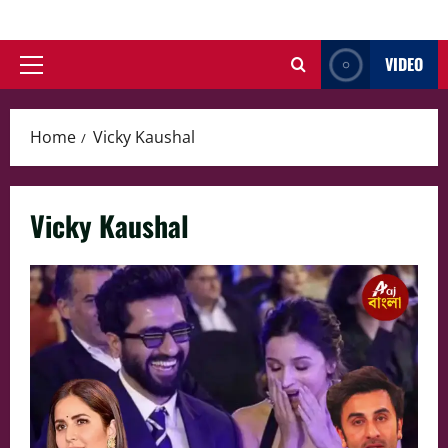
Skip
to
VIDEO
content
Primary
Menu
Home
Vicky Kaushal
Vicky Kaushal