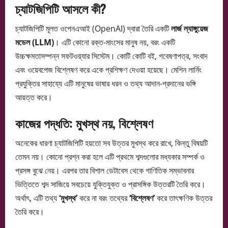
চ্যাটজিপিটি আসলে কী?
চ্যাটজিপিটি মূলত ওপেনএআই (OpenAI) দ্বারা তৈরি একটি
লার্জ ল্যাঙ্গুয়েজ
মডেল (LLM)
। এটি কোনো রক্ত-মাংসের মানুষ নয়, বরং একটি
উচ্চক্ষমতাসম্পন্ন সফটওয়্যার সিস্টেম। কোটি কোটি বই, গবেষণাপত্র, সংবাদ
এবং ওয়েবপেজ বিশ্লেষণ করে একে প্রশিক্ষণ দেওয়া হয়েছে। মেশিন লার্নিং
প্রযুক্তির সাহায্যে এটি মানুষের ভাষার ধরন ও তথ্য আদান-প্রদানের ভঙ্গি
আয়ত্ত করে।
কাজের পদ্ধতি: মুখস্থ নয়, বিশ্লেষণ
অনেকের ধারণা চ্যাটজিপিটি হয়তো সব উত্তর মুখস্থ করে রাখে, কিন্তু বিষয়টি
তেমন নয়। কোনো প্রশ্ন করা হলে এটি প্রথমে শব্দগুলোর মধ্যকার সম্পর্ক ও
প্রসঙ্গ বুঝে নেয়। এরপর তার বিশাল ডেটাবেস থেকে গাণিতিক সম্ভাবনার
ভিত্তিতে শব্দ সাজিয়ে সবচেয়ে যুক্তিযুক্ত ও প্রাসঙ্গিক উত্তরটি তৈরি করে।
অর্থাৎ, এটি তথ্য
‘মুখস্থ’
করে না বরং তথ্যের
‘বিশ্লেষণ’
করে তাৎক্ষণিক উত্তর
তৈরি করে।