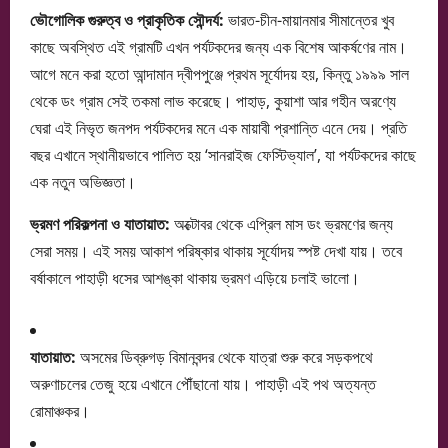
ভৌগোলিক গুরুত্ব ও প্রাকৃতিক সৌন্দর্য:
ভারত-চীন-মায়ানমার সীমান্তের খুব
কাছে অবস্থিত এই গ্রামটি এখন পর্যটকদের জন্য এক বিশেষ আকর্ষণের নাম।
আগে মনে করা হতো আন্দামান দ্বীপপুঞ্জে প্রথম সূর্যোদয় হয়, কিন্তু ১৯৯৯ সাল
থেকে ডং গ্রাম সেই তকমা লাভ করেছে। পাহাড়, কুয়াশা আর গহীন অরণ্যে
ঘেরা এই নিভৃত জনপদ পর্যটকদের মনে এক মায়াবী প্রশান্তি এনে দেয়। প্রতি
বছর এখানে স্থানীয়ভাবে পালিত হয় ‘সানরাইজ ফেস্টিভ্যাল’, যা পর্যটকদের কাছে
এক নতুন অভিজ্ঞতা।
ভ্রমণ পরিকল্পনা ও যাতায়াত:
অক্টোবর থেকে এপ্রিল মাস ডং ভ্রমণের জন্য
সেরা সময়। এই সময় আকাশ পরিষ্কার থাকায় সূর্যোদয় স্পষ্ট দেখা যায়। তবে
বর্ষাকালে পাহাড়ী ধসের আশঙ্কা থাকায় ভ্রমণ এড়িয়ে চলাই ভালো।
যাতায়াত:
অসমের ডিব্রুগড় বিমানবন্দর থেকে যাত্রা শুরু করে সড়কপথে
অরুণাচলের তেজু হয়ে এখানে পৌঁছানো যায়। পাহাড়ী এই পথ অত্যন্ত
রোমাঞ্চকর।