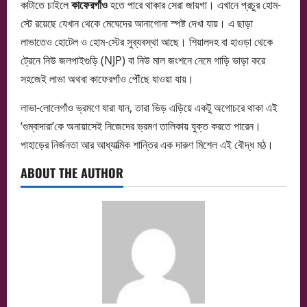
কাটাতে চাইলে
কাফেরগাঁও
হতে পারে থাকার সেরা জায়গা। এখানে প্রচুর হোম-
স্টে রয়েছে যেখান থেকে মেঘেদের আনাগোনা স্পষ্ট দেখা যায়। এ ছাড়া
লাভাতেও হোটেল ও হোম-স্টের সুব্যবস্থা আছে। শিয়ালদহ বা হাওড়া থেকে
ট্রেনে নিউ জলপাইগুড়ি (NJP) বা নিউ মাল জংশনে নেমে গাড়ি ভাড়া করে
সহজেই লাভা অথবা কাফেরগাঁও পৌঁছে যাওয়া যায়।
লাভা-লোলেগাঁও ভ্রমণে যারা যান, তারা ভিড় এড়িয়ে একটু অগোচরে থাকা এই
‘গুম্বাদারা’কে অনায়াসেই নিজেদের ভ্রমণ তালিকায় যুক্ত করতে পারেন।
পাহাড়ের নির্জনতা আর আধ্যাত্মিক শান্তির এক দারুণ মিশেল এই বৌদ্ধ মঠ।
ABOUT THE AUTHOR