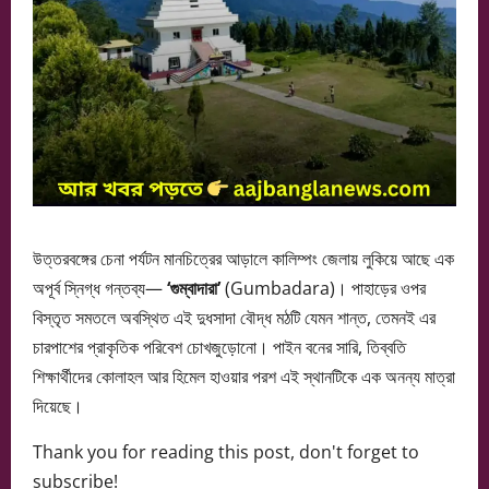
উত্তরবঙ্গের চেনা পর্যটন মানচিত্রের আড়ালে কালিম্পং জেলায় লুকিয়ে আছে এক
অপূর্ব স্নিগ্ধ গন্তব্য—
‘গুম্বাদারা’
(Gumbadara)। পাহাড়ের ওপর
বিস্তৃত সমতলে অবস্থিত এই দুধসাদা বৌদ্ধ মঠটি যেমন শান্ত, তেমনই এর
চারপাশের প্রাকৃতিক পরিবেশ চোখজুড়োনো। পাইন বনের সারি, তিব্বতি
শিক্ষার্থীদের কোলাহল আর হিমেল হাওয়ার পরশ এই স্থানটিকে এক অনন্য মাত্রা
দিয়েছে।
Thank you for reading this post, don't forget to
subscribe!