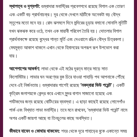
স্থাপত্য ও দৃশ্যপট:
গুম্বাদারা মনাস্ট্রির প্রবেশপথে রয়েছে বিশাল এক তোরণ
এবং একটি বড় প্রার্থনাচক্র। দূর থেকে দেখলে মঠটিকে অনেকটা বড় বৌদ্ধ
স্তূপের মতো মনে হয়। রোদ ঝলমলে দিনে মন্দিরের চূড়ায় বসানো সোনালি মূর্তিটি
যখন ঝকঝক করে ওঠে, তখন এক মায়াবী পরিবেশ তৈরি হয়। দোতলার বিশাল
প্রার্থনাকক্ষে রয়েছে বুদ্ধের শান্ত মূর্তি এবং দেওয়ালে রঙিন বৌদ্ধ চিত্রকলা।
মেঘমুক্ত আকাশ থাকলে এখান থেকে হিমালয়ের অপরূপ রূপ উপভোগ করা
যায়।
আশেপাশের আকর্ষণ:
লাভা থেকে এই মঠের দূরত্ব মাত্র সাড়ে সাত
কিলোমিটার। লাভার ঘন অরণ্যের বুক চিরে যাওয়া পাহাড়ি পথ আপনাকে পৌঁছে
দেবে এই নির্জনতায়। গুম্বাদারার পাশেই রয়েছে
‘নকদ্বারা ভিউ পয়েন্ট’
। একটি
কৃত্রিম জলাশয়কে কেন্দ্র করে এখানে সুন্দর বাগান সাজানো হয়েছে এবং
পর্যটকদের জন্য রয়েছে বোটিংয়ের ব্যবস্থা। এ ছাড়া কাছেই রয়েছে লোলেগাঁও
পার্ক এবং বিখ্যাত লাভা মনাস্ট্রি। তবে মনে রাখবেন, ‘গুম্বাদারা ভিউ পয়েন্ট’ নামে
অপর একটি জায়গা আছে যা তিনচুলের কাছে অবস্থিত।
কীভাবে যাবেন ও কোথায় থাকবেন:
শহর থেকে দূরে পাহাড়ের বুকে একান্তে সময়