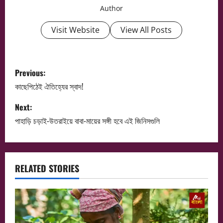
Author
Visit Website
View All Posts
P
Previous:
o
কাছেপিঠেই ঐতিহ্যের স্বাদ!
s
Next:
পাহাড়ি চড়াই-উতরাইয়ে বাবা-মায়ের সঙ্গী হবে এই জিনিসগুলি
t
n
a
RELATED STORIES
v
i