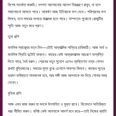
বিশেষ সতর্কতা জরুরি। দলগত আলোচনায় আবেগ নিয়ন্ত্রণে রাখুন, না হলে
সমালোচনা আসতে পারে। আকর্ষণ আজ ইতিবাচক ফল দেবে। পরিশ্রমের ফল
মিলবে, তবে সময়ের অপচয় মারাত্মক হতে পারে। দাম্পত্যে পুরোনো রোমান্টিক
স্মৃতি আজ নতুন করে প্রাণ।
তুলা রাশি
মানসিক স্বাস্থ্যের যত্ন নিন—এটাই আধ্যাত্মিক শান্তির চাবিকাঠি। আজ অর্থ ও
মানসিক স্থিতি দুটোই থাকবে। কাছের কেউ আক্রমণাত্মক আচরণে অস্বস্তি
দিতে পারে, ধৈর্য ধরুন। প্রেমের নতুন সুযোগ এলেও ব্যক্তিগত তথ্য গোপন
রাখাই বুদ্ধিমানের। সময়ের মূল্য বুঝে এগোলে সাফল্য মিলবে। কাজের সূত্রে
ভ্রমণ ভবিষ্যতে লাভজনক হবে, আর সঙ্গী আজ আপনাকে মন দিয়ে শোনার সময়
দেবেন।
বৃশ্চিক রাশি
আজ এমন কাজ করুন যা মনকে উৎসাহিত ও মুক্ত রাখে। বিনোদনে অতিরিক্ত
খরচ সীমিত করুন। ঘনিষ্ঠ কেউ আপনাকে আদর্শ মনে করে—তাই নিজের খ্যাতি