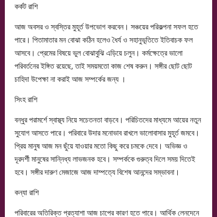
কর্কট রাশি
আজ অবসর ও স্বস্তির মুহূর্ত উপভোগ করবেন। সঞ্চয়ের পরিকল্পনা সফল হতে
পারে। পিতামাতার মন বোঝা কঠিন হলেও ধৈর্য ও সহানুভূতিতে ইতিবাচক ফল
আসবে। প্রেমের বিষয়ে ভুল বোঝাবুঝি এড়িয়ে চলুন। কর্মক্ষেত্রে ভালো
পরিবর্তনের ইঙ্গিত রয়েছে, তাই সময়মতো কাজ শেষ করুন। সঙ্গীর ছোট ছোট
চাহিদা উপেক্ষা না করাই আজ সম্পর্কের জন্য ।
সিংহ রাশি
বন্ধুর পরামর্শে স্বাস্থ্য নিয়ে সচেতনতা বাড়বে। পরিচিতদের মাধ্যমে আয়ের নতুন
সুযোগ আসতে পারে। পরিবারে উদার মনোভাব রাখলে ভালোবাসার মুহূর্ত জমবে।
প্রিয় মানুষ আজ মন ছুঁয়ে যাওয়ার মতো কিছু করে চমকে দেবে। অভিজ্ঞ ও
দূরদর্শী মানুষের সান্নিধ্য লাভজনক হবে। সম্পর্ককে গুরুত্ব দিলে সময় দিতেই
হবে। সঙ্গীর দারুণ মেজাজে আজ দাম্পত্যে বিশেষ আনন্দের সম্ভাবনা।
কন্যা রাশি
পরিবারের অতিরিক্ত প্রত্যাশা আজ চাপের কারণ হতে পারে। আর্থিক লেনদেনে