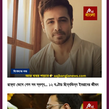
বিনোদনের খবর
রক্তে ভেসে গেল সব স্বপ্ন… ১২ ঘণ্টায় ছিন্নভিন্ন ইমরানের জীবন