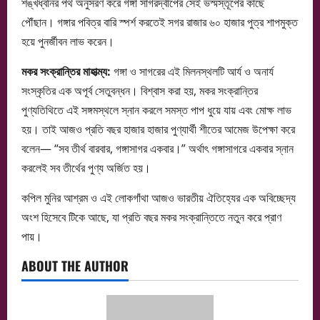
শঙ্খধ্বনির পথ অনুসরণ করে গঙ্গা সাগরদ্বীপের সেই ভস্মস্তূপের কাছে
পৌঁছান। গঙ্গার পবিত্র বারি স্পর্শ করতেই সগর রাজার ৬০ হাজার পুত্র শাপমুক্ত
হয়ে পুনর্জীবন লাভ করেন।
মকর সংক্রান্তির মাহাত্ম্য:
গঙ্গা ও সাগরের এই মিলনস্থলটি আর্য ও অনার্য
সংস্কৃতির এক অপূর্ব সেতুবন্ধন। বিশ্বাস করা হয়, মকর সংক্রান্তির
পুণ্যতিথিতে এই সঙ্গমস্থলে স্নান করলে সমস্ত পাপ ধুয়ে যায় এবং মোক্ষ লাভ
হয়। তাই আজও প্রতি বছর হাজার হাজার পুণ্যার্থী শীতের আমেজ উপেক্ষা করে
বলেন— “সব তীর্থ বারবার, গঙ্গাসাগর একবার।” অর্থাৎ গঙ্গাসাগরে একবার স্নান
করলেই সব তীর্থের পুণ্য অর্জিত হয়।
কপিল মুনির আশ্রম ও এই লোকগাঁথা আজও ভারতীয় ঐতিহ্যের এক অবিচ্ছেদ্য
অংশ হিসেবে টিকে আছে, যা প্রতি বছর মকর সংক্রান্তিতে নতুন করে প্রাণ
পায়।
ABOUT THE AUTHOR