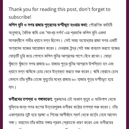
Thank you for reading this post, don't forget to
subscribe!
কপিল মুনি ও সগর রাজার পুত্রদের ভস্মীভূত হওয়ার কথা:
পৌরাণিক কাহিনী
অনুসারে, বৈদিক ঋষি এবং ‘সাংখ্য দর্শন’-এর প্রবর্তক কপিল মুনি একদা
সাগরদ্বীপে গভীর ধ্যানে মগ্ন ছিলেন। সেই সময় অযোধ্যার রাজা সগর একটি
অশ্বমেধ যজ্ঞের আয়োজন করেন। দেবরাজ ইন্দ্র সেই যজ্ঞ বানচাল করতে যজ্ঞের
ঘোড়াটি চুরি করে গোপনে কপিল মুনির আশ্রমের পাশে বেঁধে রাখেন। ঘোড়া
খুঁজতে খুঁজতে সগর রাজার ৬০ হাজার পুত্র মুনির আশ্রমে উপস্থিত হন এবং
ধ্যানে মগ্ন ঋষিকে চোর ভেবে উত্যক্ত করতে শুরু করেন। ঋষি ক্রোধে চোখ
মেললে তাঁর দৃষ্টির তেজে মুহূর্তের মধ্যে রাজার ৬০ হাজার পুত্র ভস্মীভূত হয়ে
যান।
ভগীরথের তপস্যা ও গঙ্গাবতরণ:
পুরুষদের এই অকাল মৃত্যু ও অভিশাপ থেকে
মুক্তির জন্য সগর বংশের উত্তরপুরুষ ভগীরথ কঠোর তপস্যা শুরু করেন। তাঁর
একাগ্রতায় তুষ্ট হয়ে ব্রহ্মা ও শিবের আশীর্বাদে স্বর্গ থেকে মর্ত্যে নেমে আসেন
গঙ্গা। মহাদেব তাঁর জটায় গঙ্গার প্রবল স্রোতকে ধারণ করেন এবং ভগীরথের