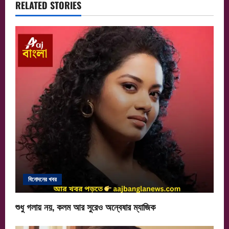
a
RELATED STORIES
v
i
g
a
t
i
o
n
বিনোদনের খবর
শুধু গলায় নয়, কলম আর সুরেও অন্বেষার ম্যাজিক