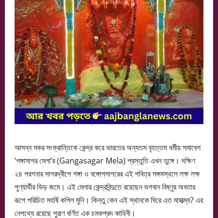
আসন্ন মকর সংক্রান্তিকে কেন্দ্র করে ভারতের অন্যতম বৃহত্তম ধর্মীয় সমাবেশ
‘গঙ্গাসাগর মেলা’র (Gangasagar Mela) প্রস্তুতি এখন তুঙ্গে। দক্ষিণ
২৪ পরগনার সাগরদ্বীপে গঙ্গা ও বঙ্গোপসাগরের এই পবিত্র সঙ্গমস্থলে লক্ষ লক্ষ
পুণ্যার্থীর ভিড় জমে। এই মেলার কেন্দ্রবিন্দুতে রয়েছেন ভগবান বিষ্ণুর অবতার
রূপে পরিচিত মহর্ষি কপিল মুনি। কিন্তু কেন এই স্থানকে ঘিরে এত মাহাত্ম্য? এর
নেপথ্যে রয়েছে পুরাণ বর্ণিত এক চমকপ্রদ কাহিনী।