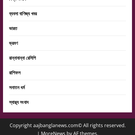
ব্যবসা বাণিজ্য খবর
ভারত
ভ্রমণ
রান্নাবান্না রেসিপি
রাশিফল
সনাতন ধর্ম
স্বাস্থ্য সংবাদ
Copyright aajbanglanews.com© All rights reserved.
|
MoreNews
by AF themes.