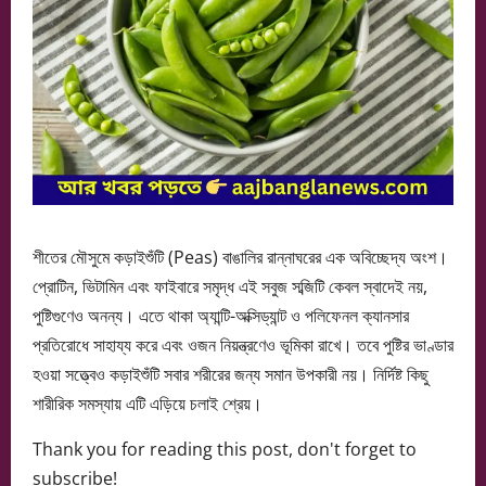
শীতের মৌসুমে কড়াইশুঁটি (Peas) বাঙালির রান্নাঘরের এক অবিচ্ছেদ্য অংশ।
প্রোটিন, ভিটামিন এবং ফাইবারে সমৃদ্ধ এই সবুজ সব্জিটি কেবল স্বাদেই নয়,
পুষ্টিগুণেও অনন্য। এতে থাকা অ্যান্টি-অক্সিড্যান্ট ও পলিফেনল ক্যানসার
প্রতিরোধে সাহায্য করে এবং ওজন নিয়ন্ত্রণেও ভূমিকা রাখে। তবে পুষ্টির ভাণ্ডার
হওয়া সত্ত্বেও কড়াইশুঁটি সবার শরীরের জন্য সমান উপকারী নয়। নির্দিষ্ট কিছু
শারীরিক সমস্যায় এটি এড়িয়ে চলাই শ্রেয়।
Thank you for reading this post, don't forget to
subscribe!