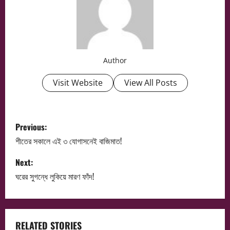
Author
Visit Website
View All Posts
P
Previous:
o
শীতের সকালে এই ৩ যোগাসনেই বাজিমাত!
s
Next:
ঘরের সুগন্ধে লুকিয়ে মারণ ফাঁদ!
t
n
RELATED STORIES