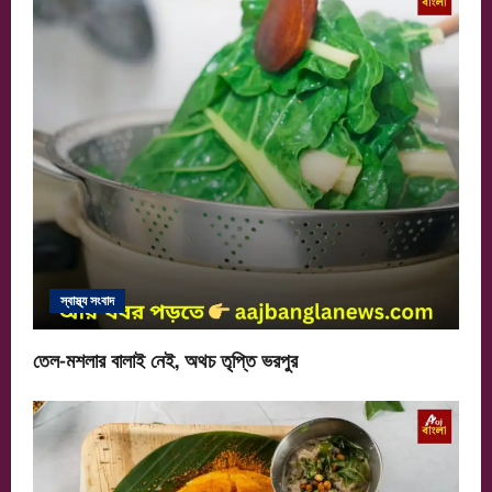
স্বাস্থ্য সংবাদ
তেল-মশলার বালাই নেই, অথচ তৃপ্তি ভরপুর