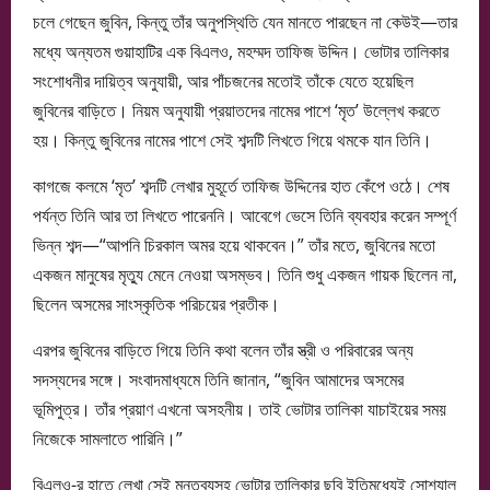
চলে গেছেন জুবিন, কিন্তু তাঁর অনুপস্থিতি যেন মানতে পারছেন না কেউই—তার
মধ্যে অন্যতম গুয়াহাটির এক বিএলও, মহম্মদ তাফিজ উদ্দিন। ভোটার তালিকার
সংশোধনীর দায়িত্ব অনুযায়ী, আর পাঁচজনের মতোই তাঁকে যেতে হয়েছিল
জুবিনের বাড়িতে। নিয়ম অনুযায়ী প্রয়াতদের নামের পাশে ‘মৃত’ উল্লেখ করতে
হয়। কিন্তু জুবিনের নামের পাশে সেই শব্দটি লিখতে গিয়ে থমকে যান তিনি।
কাগজে কলমে ‘মৃত’ শব্দটি লেখার মুহূর্তে তাফিজ উদ্দিনের হাত কেঁপে ওঠে। শেষ
পর্যন্ত তিনি আর তা লিখতে পারেননি। আবেগে ভেসে তিনি ব্যবহার করেন সম্পূর্ণ
ভিন্ন শব্দ—“আপনি চিরকাল অমর হয়ে থাকবেন।” তাঁর মতে, জুবিনের মতো
একজন মানুষের মৃত্যু মেনে নেওয়া অসম্ভব। তিনি শুধু একজন গায়ক ছিলেন না,
ছিলেন অসমের সাংস্কৃতিক পরিচয়ের প্রতীক।
এরপর জুবিনের বাড়িতে গিয়ে তিনি কথা বলেন তাঁর স্ত্রী ও পরিবারের অন্য
সদস্যদের সঙ্গে। সংবাদমাধ্যমে তিনি জানান, “জুবিন আমাদের অসমের
ভূমিপুত্র। তাঁর প্রয়াণ এখনো অসহনীয়। তাই ভোটার তালিকা যাচাইয়ের সময়
নিজেকে সামলাতে পারিনি।”
বিএলও-র হাতে লেখা সেই মন্তব্যসহ ভোটার তালিকার ছবি ইতিমধ্যেই সোশ্যাল