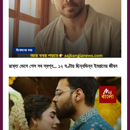
বিনোদনের খবর
রক্তে ভেসে গেল সব স্বপ্ন… ১২ ঘণ্টায় ছিন্নভিন্ন ইমরানের জীবন