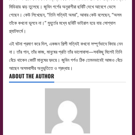
মিডিয়ায় ঝড় তুলেছে। জুবিন গর্গের অনুরাগীরা ছবিটি দেখে আবেগে ভেসে
গেছেন। কেউ লিখেছেন, “তিনি সত্যিই অমর”, আবার কেউ বলেছেন, “অসম
তাঁকে কখনো ভুলবে না।” মুহূর্তের মধ্যে ছবিটি ভাইরাল হয়ে যায় সোশ্যাল
প্ল্যাটফর্মে।
এই ঘটনা প্রমাণ করে দিল, একজন শিল্পী সত্যিই কখনো সম্পূর্ণভাবে বিদায় নেন
না। তাঁর গান, তাঁর কাজ, মানুষের প্রতি তাঁর ভালোবাসা—সবকিছু মিলেই তিনি
বেঁচে থাকেন কোটি মানুষের হৃদয়ে। জুবিন গর্গও ঠিক তেমনভাবেই আজও বেঁচে
আছেন অসমবাসীর অনুভূতিতে ও শ্রদ্ধায়।
ABOUT THE AUTHOR