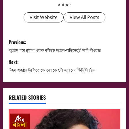
Author
Visit Website
View All Posts
P
Previous:
o
কন্ডোম পরে র‍্যাম্প ওয়াক বলিউড মডেল-অভিনেত্রী সানি লিওনের
s
Next:
বিজয় হাজারে ট্রফিতে খেলবেন কোহলি জানালেন ডিডিসিএ’কে
t
n
a
RELATED STORIES
v
i