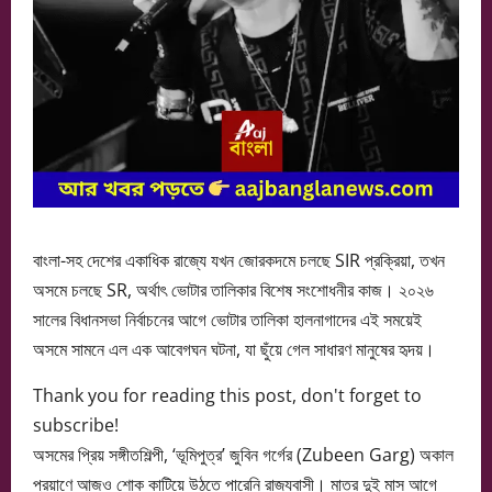
বাংলা-সহ দেশের একাধিক রাজ্যে যখন জোরকদমে চলছে SIR প্রক্রিয়া, তখন
অসমে চলছে SR, অর্থাৎ ভোটার তালিকার বিশেষ সংশোধনীর কাজ। ২০২৬
সালের বিধানসভা নির্বাচনের আগে ভোটার তালিকা হালনাগাদের এই সময়েই
অসমে সামনে এল এক আবেগঘন ঘটনা, যা ছুঁয়ে গেল সাধারণ মানুষের হৃদয়।
Thank you for reading this post, don't forget to
subscribe!
অসমের প্রিয় সঙ্গীতশিল্পী, ‘ভূমিপুত্র’ জুবিন গর্গের (Zubeen Garg) অকাল
প্রয়াণে আজও শোক কাটিয়ে উঠতে পারেনি রাজ্যবাসী। মাত্র দুই মাস আগে