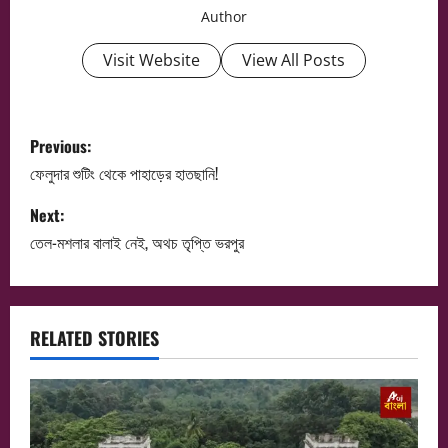
Author
Visit Website
View All Posts
P
Previous:
o
ফেলুদার শুটিং থেকে পাহাড়ের হাতছানি!
s
Next:
তেল-মশলার বালাই নেই, অথচ তৃপ্তি ভরপুর
t
n
a
RELATED STORIES
v
i