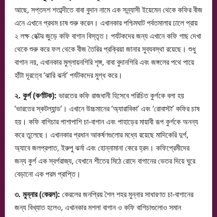
আছে, সপ্তদশ শতাব্দীতে বাবা বুদান নামে এক সন্ন্যাসী ইয়েমেন থেকে কফির বীজ
এনে এখানে প্রথম চাষ শুরু করেন। এখানকার পশ্চিমঘাট পর্বতমালার ঢালে প্রায়
২ লক্ষ হেক্টর জুড়ে কফি বাগান বিস্তৃত। পর্যটকদের জন্য এখানে কফি গাছ দেখা
থেকে শুরু করে ফল থেকে বীজ তৈরির প্রক্রিয়া জানার সুব্যবস্থা রয়েছে। শুধু
বাগান নয়, এখানকার মুল্লায়নগিরি শৃঙ্গ, বাবা বুদানগিরি এবং জঙ্গলের পথে পায়ে
হাঁটা দূরত্বে ‘ঝারি ঝর্না’ পর্যটকদের মুগ্ধ করে।
২. কুর্গ (কর্ণাটক):
ভারতের কফি রাজধানী হিসেবে পরিচিত কুর্গকে বলা হয়
‘ভারতের স্কটল্যান্ড’। এখানে উচ্চমানের ‘অ্যারাবিকা’ এবং ‘রোবাস্টা’ কফির চাষ
হয়। কফি বাগিচার পাশাপাশি চা-বাগান এবং পাহাড়ের মায়াবী রূপ কুর্গকে অনন্য
করে তুলেছে। এখানকার প্রধান আকর্ষণগুলোর মধ্যে রয়েছে মাদিকেরি দুর্গ,
অ্যাবে জলপ্রপাত, ইরুপু ঝর্না এবং হোন্নামানা কেরে হ্রদ। কফিপ্রেমীদের
জন্য কুর্গ এক স্বর্গরাজ্য, যেখানে শীতের মিঠে রোদে বাগানের ভেতর দিয়ে ঘুরে
বেড়ানো এক পরম প্রাপ্তি।
৩. মুন্নার (কেরল):
কেরলের জনপ্রিয় শৈল শহর মুন্নার সাধারণত চা-বাগানের
জন্য বিখ্যাত হলেও, এখানকার মশলা বাগান ও কফি বাগিচাগুলোও সমান