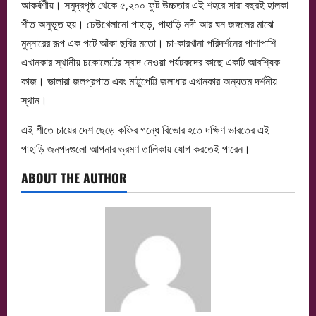
আকর্ষণীয়। সমুদ্রপৃষ্ঠ থেকে ৫,২০০ ফুট উচ্চতার এই শহরে সারা বছরই হালকা
শীত অনুভূত হয়। ঢেউখেলানো পাহাড়, পাহাড়ি নদী আর ঘন জঙ্গলের মাঝে
মুন্নারের রূপ এক পটে আঁকা ছবির মতো। চা-কারখানা পরিদর্শনের পাশাপাশি
এখানকার স্থানীয় চকোলেটের স্বাদ নেওয়া পর্যটকদের কাছে একটি আবশ্যিক
কাজ। ভালারা জলপ্রপাত এবং মাট্টুপেট্টি জলাধার এখানকার অন্যতম দর্শনীয়
স্থান।
এই শীতে চায়ের দেশ ছেড়ে কফির গন্ধে বিভোর হতে দক্ষিণ ভারতের এই
পাহাড়ি জনপদগুলো আপনার ভ্রমণ তালিকায় যোগ করতেই পারেন।
ABOUT THE AUTHOR