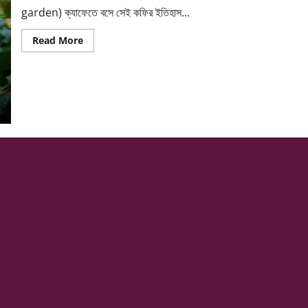
garden) ক্যাফেতে বসে সেই কফির ইতিহাস...
Read
Read More
more
about
চায়ের
দেশে
কফির
বাগান!