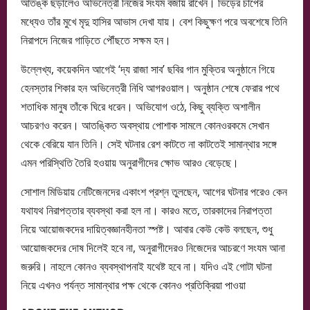
আতঙ্ক ছড়ালেও অভিনেত্রী নিজের সংযম বজায় রাখেন। ভিড়ের চাপের
মধ্যেও তাঁর মুখে মৃদু হাসির আভাস দেখা যায়। বেশ কিছুক্ষণ পরে অবশেষে তিনি
নিরাপদে নিজের গাড়িতে পৌঁছতে সক্ষম হন।
উল্লেখ্য, কয়েকদিন আগেই ‘দ্য রাজা সাব’ ছবির গান মুক্তির অনুষ্ঠানে গিয়ে
হেনস্তার শিকার হন অভিনেত্রী নিধি আগরওয়াল। অনুষ্ঠান শেষে ফেরার পথে
শতাধিক মানুষ তাঁকে ঘিরে ধরেন। অভিযোগ ওঠে, কিছু ব্যক্তি অশালীন
আচরণও করেন। আতঙ্কিত অবস্থায় পোশাক সামলে কোনওরকমে সেখান
থেকে বেরিয়ে যান তিনি। সেই ঘটনার রেশ কাটতে না কাটতেই সামান্থার সঙ্গে
এমন পরিস্থিতি তৈরি হওয়ায় অনুরাগীদের ক্ষোভ আরও বেড়েছে।
সোশাল মিডিয়ায় নেটিজেনদের একাংশ প্রশ্ন তুলছেন, আগের ঘটনার পরেও কেন
যথাযথ নিরাপত্তার ব্যবস্থা করা হল না। কারও মতে, তারকাদের নিরাপত্তা
নিয়ে আয়োজকদের দায়িত্বজ্ঞানহীনতা স্পষ্ট। আবার কেউ কেউ বলছেন, শুধু
আয়োজকদের দোষ দিলেই হবে না, অনুরাগীদেরও নিজেদের আচরণে সংযম আনা
জরুরি। নাহলে কোনও ব্যবস্থাপনাই যথেষ্ট হবে না। যদিও এই গোটা ঘটনা
নিয়ে এখনও পর্যন্ত সামান্থার পক্ষ থেকে কোনও প্রতিক্রিয়া পাওয়া