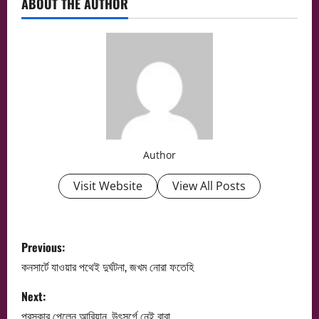
ABOUT THE AUTHOR
Author
Visit Website
View All Posts
P
Previous:
o
কনসার্টে যাওয়ার পথেই দুর্ঘটনা, জখম নোরা ফতেহি
s
Next:
পুরস্কার পেলেন আরিয়ান, উৎসর্গে নেই বাবা