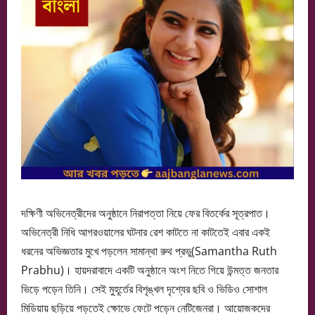
দক্ষিণী অভিনেত্রীদের অনুষ্ঠানে নিরাপত্তা নিয়ে ফের বিতর্কের সূত্রপাত।
অভিনেত্রী নিধি আগরওয়ালের ঘটনার রেশ কাটতে না কাটতেই এবার একই
ধরনের অভিজ্ঞতার মুখে পড়লেন সামান্থা রুথ প্রভু(Samantha Ruth
Prabhu)। হায়দরাবাদে একটি অনুষ্ঠানে অংশ নিতে গিয়ে উন্মত্ত জনতার
ভিড়ে পড়েন তিনি। সেই মুহূর্তের বিশৃঙ্খল দৃশ্যের ছবি ও ভিডিও সোশাল
মিডিয়ায় ছড়িয়ে পড়তেই ক্ষোভে ফেটে পড়েন নেটিজেনরা। আয়োজকদের