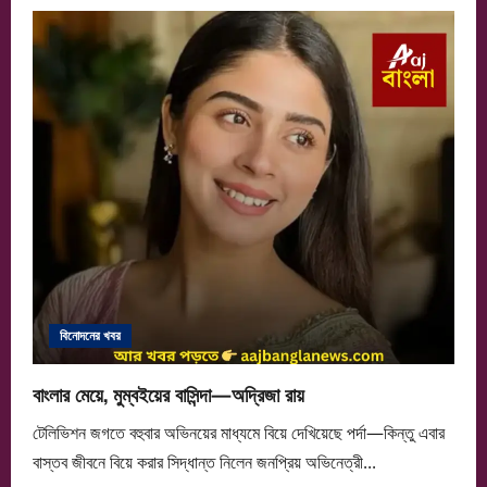
দেবের
পর
এসআইআরের
নোটিস
মিমি
চক্রবর্তীকে
বিনোদনের খবর
বাংলার মেয়ে, মুম্বইয়ের বাসিন্দা—অদ্রিজা রায়
টেলিভিশন জগতে বহুবার অভিনয়ের মাধ্যমে বিয়ে দেখিয়েছে পর্দা—কিন্তু এবার
বাস্তব জীবনে বিয়ে করার সিদ্ধান্ত নিলেন জনপ্রিয় অভিনেত্রী...