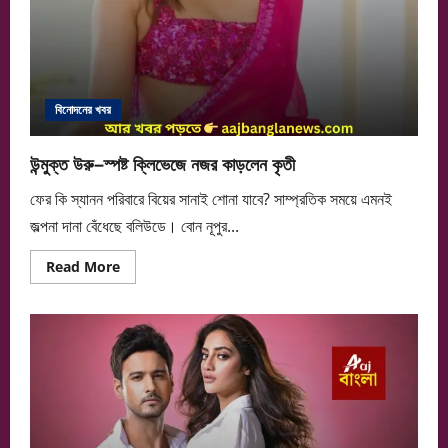
বিনোদনের খবর
উন্মুক্ত উরু–স্পষ্ট ক্লিভেজে নজর কাড়লেন কৃতী
ফের কি স্যানন পরিবারে বিয়ের সানাই শোনা যাবে? সাম্প্রতিক সময়ে এমনই
জল্পনা দানা বেঁধেছে বলিউডে। বোন নূপুর...
Read
Read More
more
about
উন্মুক্ত
উরু–
স্পষ্ট
ক্লিভেজে
নজর
কাড়লেন
কৃতী