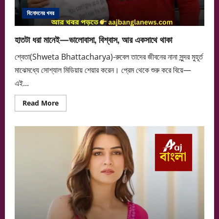
বিনোদনের খবর
হাতটা ধরা মানেই—ভালোবাসা, বিশ্বাস, আর একসাথে থাকা
শ্বেতা(Shweta Bhattacharya)-রুবেল তাদের জীবনের নানা সুন্দর মুহূর্ত
মাঝেমধ্যে সোশ্যাল মিডিয়ায় শেয়ার করেন। প্রেম থেকে শুরু করে বিয়ে—
এই...
Read
Read More
more
about
হাতটা
ধরা
মানেই
—
ভালোবাসা,
বিশ্বাস,
আর
একসাথে
থাকা