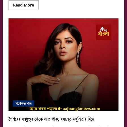
Read
Read More
more
about
বাংলার
মেয়ে,
মুম্বইয়ের
বাসিন্দা
—
অদ্রিজা
রায়
বিনোদনের খবর
শৈশবের বন্ধুত্ব থেকে সাত পাক, বসন্তে মধুমিতার বিয়ে