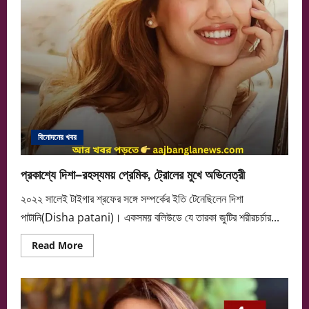
বিনোদনের খবর
প্রকাশ্যে দিশা–রহস্যময় প্রেমিক, ট্রোলের মুখে অভিনেত্রী
২০২২ সালেই টাইগার শ্রফের সঙ্গে সম্পর্কের ইতি টেনেছিলেন দিশা
পাটানি(Disha patani)। একসময় বলিউডে যে তারকা জুটির শরীরচর্চার...
Read
Read More
more
about
প্রকাশ্যে
দিশা–
রহস্যময়
প্রেমিক,