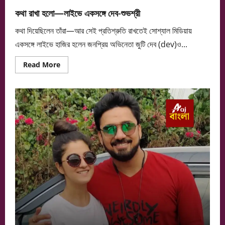
কথা রাখা হলো—লাইভে একসঙ্গে দেব-শুভশ্রী
কথা দিয়েছিলেন তাঁরা—আর সেই প্রতিশ্রুতি রাখতেই সোশ্যাল মিডিয়ায়
একসঙ্গে লাইভে হাজির হলেন জনপ্রিয় অভিনেতা জুটি দেব (dev)ও...
Read
Read More
more
about
কথা
রাখা
হলো
—
লাইভে
একসঙ্গে
দেব-
শুভশ্রী