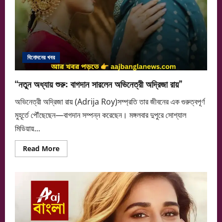
বিনোদনের খবর
“নতুন অধ্যায় শুরু: বাগদান সারলেন অভিনেত্রী অদ্রিজা রায়”
অভিনেত্রী অদ্রিজা রায় (Adrija Roy)সম্প্রতি তার জীবনের এক গুরুত্বপূর্ণ
মুহূর্তে পৌঁছেছেন—বাগদান সম্পন্ন করেছেন। মঙ্গলবার দুপুরে সোশ্যাল
মিডিয়ায়...
Read
Read More
more
about
“নতুন
অধ্যায়
শুরু:
বাগদান
সারলেন
অভিনেত্রী
অদ্রিজা
রায়”