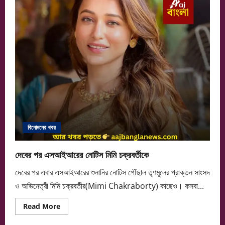
ট্রোলের
মুখে
অভিনেত্রী
বিনোদনের খবর
দেবের পর এসআইআরের নোটিস মিমি চক্রবর্তীকে
দেবের পর এবার এসআইআরের শুনানির নোটিস পৌঁছাল তৃণমূলের প্রাক্তন সাংসদ
ও অভিনেত্রী মিমি চক্রবর্তীর(Mimi Chakraborty) কাছেও। কসবা...
Read
Read More
more
about