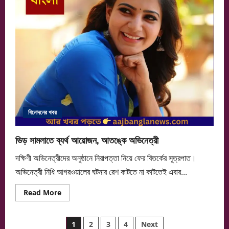
বিনোদনের খবর
ভিড় সামলাতে ব্যর্থ আয়োজন, আতঙ্কে অভিনেত্রী
দক্ষিণী অভিনেত্রীদের অনুষ্ঠানে নিরাপত্তা নিয়ে ফের বিতর্কের সূত্রপাত।
অভিনেত্রী নিধি আগরওয়ালের ঘটনার রেশ কাটতে না কাটতেই এবার...
Read
Read More
more
about
ভিড়
Posts
সামলাতে
1
2
3
4
Next
ব্যর্থ