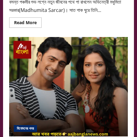
বসন্ত পঞ্চমীর শুভ লগ্নে নতুন জীবনের পথে পা রাখলেন অভিনেত্রী মধুমিতা
সরকার(Madhumita Sarcar)। সাত পাক ঘুরে তিনি...
Read
Read More
more
about
শৈশবের
বন্ধুত্ব
থেকে
সাত
পাক,
বসন্তে
মধুমিতার
বিয়ে
বিনোদনের খবর