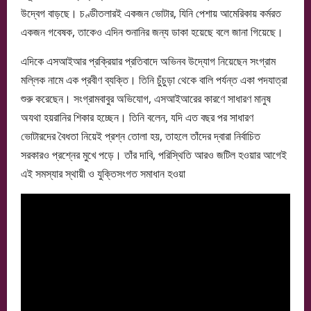
উদ্বেগ বাড়ছে। চণ্ডীতলারই একজন ভোটার, যিনি পেশায় আমেরিকায় কর্মরত
একজন গবেষক, তাকেও এদিন শুনানির জন্য ডাকা হয়েছে বলে জানা গিয়েছে।
এদিকে এসআইআর প্রক্রিয়ার প্রতিবাদে অভিনব উদ্যোগ নিয়েছেন সংগ্রাম
মল্লিক নামে এক প্রবীণ ব্যক্তি। তিনি চুঁচুড়া থেকে বালি পর্যন্ত একা পদযাত্রা
শুরু করেছেন। সংগ্রামবাবুর অভিযোগ, এসআইআরের কারণে সাধারণ মানুষ
অযথা হয়রানির শিকার হচ্ছেন। তিনি বলেন, যদি এত বছর পর সাধারণ
ভোটারদের বৈধতা নিয়েই প্রশ্ন তোলা হয়, তাহলে তাঁদের দ্বারা নির্বাচিত
সরকারও প্রশ্নের মুখে পড়ে। তাঁর দাবি, পরিস্থিতি আরও জটিল হওয়ার আগেই
এই সমস্যার স্থায়ী ও যুক্তিসংগত সমাধান হওয়া