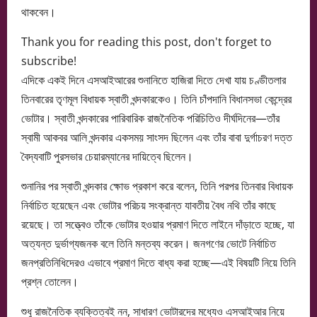
থাকবেন।
Thank you for reading this post, don't forget to
subscribe!
এদিকে একই দিনে এসআইআরের শুনানিতে হাজিরা দিতে দেখা যায় চণ্ডীতলার
তিনবারের তৃণমূল বিধায়ক স্বাতী খন্দকারকেও। তিনি চাঁপদানি বিধানসভা কেন্দ্রের
ভোটার। স্বাতী খন্দকারের পারিবারিক রাজনৈতিক পরিচিতিও দীর্ঘদিনের—তাঁর
স্বামী আকবর আলি খন্দকার একসময় সাংসদ ছিলেন এবং তাঁর বাবা দুর্গাচরণ দত্ত
বৈদ্যবাটি পুরসভার চেয়ারম্যানের দায়িত্বে ছিলেন।
শুনানির পর স্বাতী খন্দকার ক্ষোভ প্রকাশ করে বলেন, তিনি পরপর তিনবার বিধায়ক
নির্বাচিত হয়েছেন এবং ভোটার পরিচয় সংক্রান্ত যাবতীয় বৈধ নথি তাঁর কাছে
রয়েছে। তা সত্ত্বেও তাঁকে ভোটার হওয়ার প্রমাণ দিতে লাইনে দাঁড়াতে হচ্ছে, যা
অত্যন্ত দুর্ভাগ্যজনক বলে তিনি মন্তব্য করেন। জনগণের ভোটে নির্বাচিত
জনপ্রতিনিধিদেরও এভাবে প্রমাণ দিতে বাধ্য করা হচ্ছে—এই বিষয়টি নিয়ে তিনি
প্রশ্ন তোলেন।
শুধু রাজনৈতিক ব্যক্তিত্বই নন, সাধারণ ভোটারদের মধ্যেও এসআইআর নিয়ে