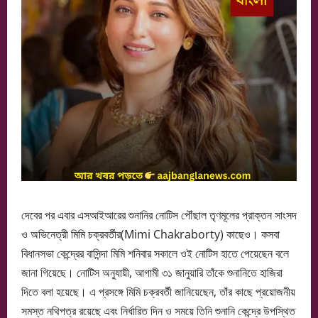
দেবের পর এবার এসআইআরের শুনানির নোটিস পৌঁছাল তৃণমূলের প্রাক্তন সাংসদ
ও অভিনেত্রী মিমি চক্রবর্তীর(Mimi Chakraborty) কাছেও। কসবা
বিধানসভা কেন্দ্রের বাসিন্দা মিমি শনিবার সকালে ওই নোটিস হাতে পেয়েছেন বলে
জানা গিয়েছে। নোটিস অনুযায়ী, আগামী ৩১ জানুয়ারি তাঁকে শুনানিতে হাজিরা
দিতে বলা হয়েছে। এ প্রসঙ্গে মিমি চক্রবর্তী জানিয়েছেন, তাঁর কাছে প্রয়োজনীয়
সমস্ত নথিপত্র রয়েছে এবং নির্ধারিত দিন ও সময়ে তিনি শুনানি কেন্দ্রে উপস্থিত