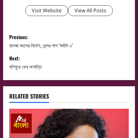
Visit Website
View All Posts
P
Previous:
o
হালকা বদলের নির্দেশ, সেন্সর পাশ ‘মর্দানি ৩’
s
Next:
মণিপুরে ফের অশান্তি
t
n
a
RELATED STORIES
v
i
g