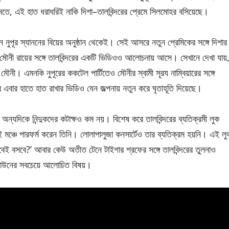
মতে, এই হাত ধরাধরিই নাকি দিশা–তালবিন্দরের প্রেমে সিলমোহর বসিয়েছে।
ুপূর স্যাননের বিয়ের অনুষ্ঠান থেকেই। সেই আসরে নতুন প্রেমিকের সঙ্গে দিশার
্ধু মৌনী রায়ের সঙ্গে তালবিন্দরের একটি ভিডিওও আলোচনায় আসে। সেখানে দেখা যায়
ৌনী। এমনকি নুপূরের ককটেল পার্টিতেও মৌনীর স্বামী সূরয নাম্বিয়ারের সঙ্গে
এবার হাতে হাত রাখার ভিডিও যেন জল্পনায় নতুন করে ঘৃতাহূতি দিয়েছে।
 অন্যদিকে নিন্দুকদের কটাক্ষও কম নয়। বিশেষ করে তালবিন্দরের ব্যতিক্রমী লুক
 মঞ্চে পারফর্ম করেন তিনি। লোলাপালুজা কনসার্টেও তার ব্যতিক্রম হয়নি। এই লু
েই বসবে?’ আবার কেউ অতীত টেনে টাইগার শ্রফের সঙ্গে তালবিন্দরের তুলনাও
েল টাউনের সবচেয়ে আলোচিত বিষয়।