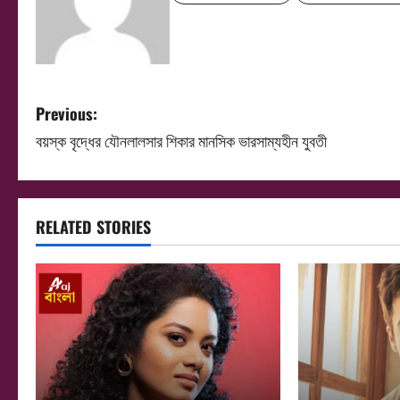
P
Previous:
বয়স্ক বৃদ্ধের যৌনলালসার শিকার মানসিক ভারসাম্যহীন যুবতী
o
s
t
RELATED STORIES
n
a
v
i