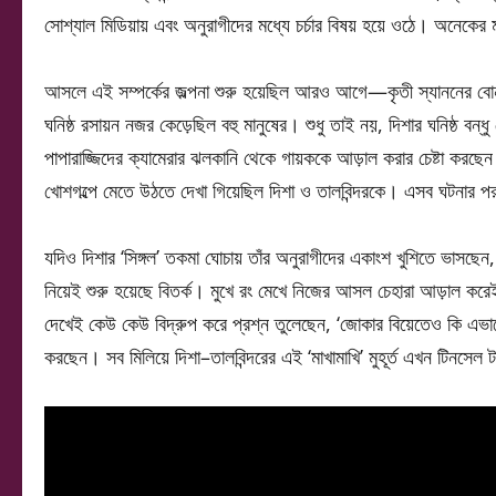
সোশ্যাল মিডিয়ায় এবং অনুরাগীদের মধ্যে চর্চার বিষয় হয়ে ওঠে। অনেকের 
আসলে এই সম্পর্কের জল্পনা শুরু হয়েছিল আরও আগে—কৃতী স্যাননের বোন ন
ঘনিষ্ঠ রসায়ন নজর কেড়েছিল বহু মানুষের। শুধু তাই নয়, দিশার ঘনিষ্ঠ বন
পাপারাজ্জিদের ক্যামেরার ঝলকানি থেকে গায়ককে আড়াল করার চেষ্টা করছেন ম
খোশগল্পে মেতে উঠতে দেখা গিয়েছিল দিশা ও তালবিন্দরকে। এসব ঘটনার পর 
যদিও দিশার ‘সিঙ্গল’ তকমা ঘোচায় তাঁর অনুরাগীদের একাংশ খুশিতে ভাসছেন,
নিয়েই শুরু হয়েছে বিতর্ক। মুখে রং মেখে নিজের আসল চেহারা আড়াল করেই
দেখেই কেউ কেউ বিদ্রুপ করে প্রশ্ন তুলেছেন, ‘জোকার বিয়েতেও কি এভাব
করছেন। সব মিলিয়ে দিশা–তালবিন্দরের এই ‘মাখামাখি’ মুহূর্ত এখন টিনস