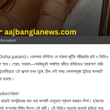
sha patani
ানি(Disha patani)। একসময় বলিউডে যে তারকা জুটির শরীরচর্চার ছবি ও ভিডিও
দা পথে। প্রেম, সহবাস—সবকিছুরই সমাপ্তি ঘটিয়ে বলিউডের ‘বম্বসেল’ নাকি
 ইন্ডাস্ট্রিতে এই জল্পনা যখন তুঙ্গে, ঠিক সেই সময় লোলাপালুজা ইন্ডিয়া কনসার্টে
রালো হয়েছে।
subscribe!
াড়াই তালবিন্দরের হাত ধরে কনসার্ট ভেন্যুতে প্রবেশ করছেন দিশা। দু’জনের
 সম্পর্কের ইঙ্গিত দিলেন এই জুটি। এই ভিডিও মুহূর্তের মধ্যেই ছড়িয়ে পড়ে