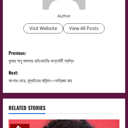
Author
Visit Website
View All Posts
P
Previous:
o
কুমার শানু মামলায় হাইকোর্টের অন্তর্বর্তী স্বস্তি
s
Next:
বাংলার মেয়ে, মুম্বইয়ের বাসিন্দা—অদ্রিজা রায়
t
n
a
RELATED STORIES
v