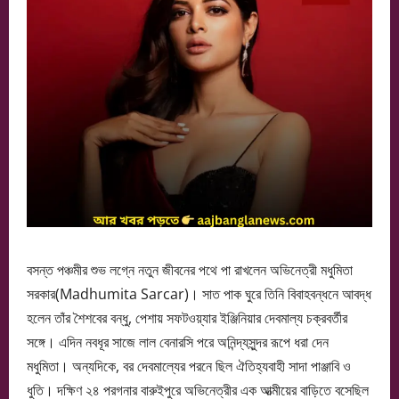
বসন্ত পঞ্চমীর শুভ লগ্নে নতুন জীবনের পথে পা রাখলেন অভিনেত্রী মধুমিতা
সরকার(Madhumita Sarcar)। সাত পাক ঘুরে তিনি বিবাহবন্ধনে আবদ্ধ
হলেন তাঁর শৈশবের বন্ধু, পেশায় সফটওয়্যার ইঞ্জিনিয়ার দেবমাল্য চক্রবর্তীর
সঙ্গে। এদিন নবধূর সাজে লাল বেনারসি পরে অনিন্দ্যসুন্দর রূপে ধরা দেন
মধুমিতা। অন্যদিকে, বর দেবমাল্যের পরনে ছিল ঐতিহ্যবাহী সাদা পাঞ্জাবি ও
ধুতি। দক্ষিণ ২৪ পরগনার বারুইপুরে অভিনেত্রীর এক আত্মীয়ের বাড়িতে বসেছিল