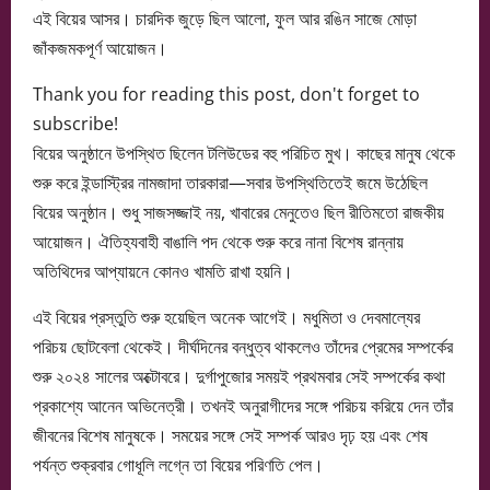
এই বিয়ের আসর। চারদিক জুড়ে ছিল আলো, ফুল আর রঙিন সাজে মোড়া
জাঁকজমকপূর্ণ আয়োজন।
Thank you for reading this post, don't forget to
subscribe!
বিয়ের অনুষ্ঠানে উপস্থিত ছিলেন টলিউডের বহু পরিচিত মুখ। কাছের মানুষ থেকে
শুরু করে ইন্ডাস্ট্রির নামজাদা তারকারা—সবার উপস্থিতিতেই জমে উঠেছিল
বিয়ের অনুষ্ঠান। শুধু সাজসজ্জাই নয়, খাবারের মেনুতেও ছিল রীতিমতো রাজকীয়
আয়োজন। ঐতিহ্যবাহী বাঙালি পদ থেকে শুরু করে নানা বিশেষ রান্নায়
অতিথিদের আপ্যায়নে কোনও খামতি রাখা হয়নি।
এই বিয়ের প্রস্তুতি শুরু হয়েছিল অনেক আগেই। মধুমিতা ও দেবমাল্যের
পরিচয় ছোটবেলা থেকেই। দীর্ঘদিনের বন্ধুত্ব থাকলেও তাঁদের প্রেমের সম্পর্কের
শুরু ২০২৪ সালের অক্টোবরে। দুর্গাপুজোর সময়ই প্রথমবার সেই সম্পর্কের কথা
প্রকাশ্যে আনেন অভিনেত্রী। তখনই অনুরাগীদের সঙ্গে পরিচয় করিয়ে দেন তাঁর
জীবনের বিশেষ মানুষকে। সময়ের সঙ্গে সেই সম্পর্ক আরও দৃঢ় হয় এবং শেষ
পর্যন্ত শুক্রবার গোধূলি লগ্নে তা বিয়ের পরিণতি পেল।