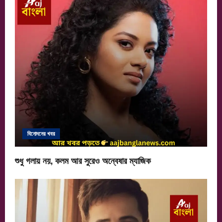
i
g
a
t
i
o
n
বিনোদনের খবর
শুধু গলায় নয়, কলম আর সুরেও অন্বেষার ম্যাজিক