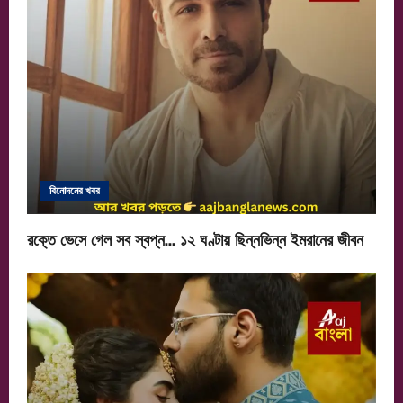
বিনোদনের খবর
রক্তে ভেসে গেল সব স্বপ্ন… ১২ ঘণ্টায় ছিন্নভিন্ন ইমরানের জীবন