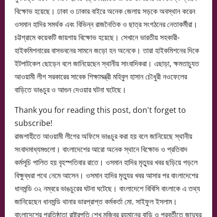
বিক্ষোভ হয়েছে। ঢাকা ও ঢাকার বাইরে অনেক জেলায় সড়কে অবস্থান করেন
ওসমান হাদির সমর্থক এবং বিভিন্ন রাজনৈতিক ও ছাত্র সংগঠনের নেতাকর্মীরা।
চট্টগ্রামে কয়েকটি জায়গায় বিক্ষোভ হয়েছে। সেখানে ভারতীয় সহকারী-
হাইকমিশনারের বাসভবনের সামনে জড়ো হন অনেকে। তারা হাইকমিশনের দিকে
ইটপাটকেল ছোড়েন বলে জানিয়েছেন স্থানীয় সাংবাদিকরা। এছাড়া, ক্ষমতাচ্যুত
আওয়ামী লীগ সরকারের সাবেক শিক্ষামন্ত্রী মহিবুল হাসান চৌধুরী নওফেলের
বাড়িতে ভাঙচুর ও আগুন দেওয়ার ঘটনা ঘটেছে।
Thank you for reading this post, don't forget to
subscribe!
রাজশাহীতে আওয়ামী লীগের অফিসে ভাঙচুর করা হয় বলে জানিয়েছে স্থানীয়
সংবাদমাধ্যমগুলো। বাংলাদেশের আরো অনেক স্থানে বিক্ষোভ ও প্রতিবাদ
কর্মসূচি পালিত হয় বৃহস্পতিবার রাতে। ওসমান হাদির মৃত্যুর খবর ছড়িয়ে পড়লে
বিক্ষুব্ধরা পথে নেমে আসেন। ওসমান হাদির মৃত্যুর খবর আসার পর বাংলাদেশের
ধানমন্ডি ৩২ নম্বরে ভাঙচুরের ঘটনা ঘটেছে। বাংলাদেশে বিবিসি বাংলাকে এ তথ্য
জানিয়েছেন ধানমন্ডি থানার ভারপ্রাপ্ত কর্মকর্তা মো. সাইফুল ইসলাম।
বাংলাদেশের প্রতিষ্ঠাতা রাষ্ট্রপতি শেখ মুজিবুর রহমানের বাড়ি ও পরবর্তীতে জাদুঘর