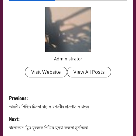
Administrator
Visit Website
View All Posts
P
Previous:
o
ভারতীয় শিবিরে চিন্তা বাড়াল যশস্বীর হাসপাতাল যাত্রা
s
Next:
বাংলাদেশে হিন্দু যুবককে পিটিয়ে হত্যা করলো মুসলিমরা
t