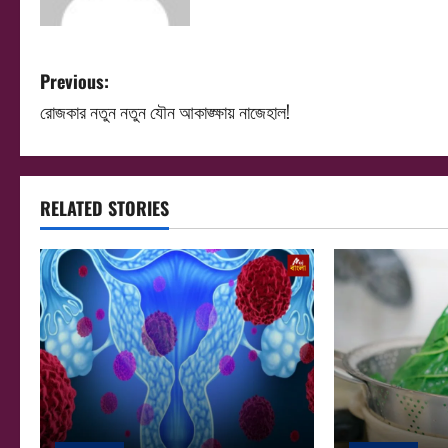
P
Previous:
রোজকার নতুন নতুন যৌন আকাঙ্ক্ষায় নাজেহাল!
o
s
t
RELATED STORIES
n
a
v
i
g