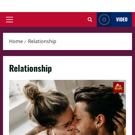
Skip
to
VIDEO
content
Primary
Menu
Home
Relationship
Relationship