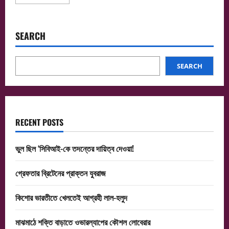
more
about
ব্যস্ততা
কেড়ে
নিচ্ছে
SEARCH
সম্পর্কের
উষ্ণতা?
SEARCH
RECENT POSTS
ভুল ছিল ‘সিবিআই-কে তদন্তের দায়িত্ব দেওয়া!
গ্রেফতার ব্রিটেনের প্রাক্তন যুবরাজ
কিশোর ভারতীতে খেলতেই আগ্রহী লাল-হলুদ
মাঝমাঠে শক্তি বাড়াতে ওভারল্যাপের কৌশল লোবেরার