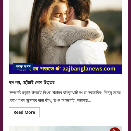
আরও
মধুময়!
স্বাস্থ্য সংবাদ
শব্দ নয়, ছোঁয়াই দেবে উত্তর
সম্পর্কের চড়াই-উতরাই কিংবা সামান্য ঝগড়াঝাটি হওয়া স্বাভাবিক, কিন্তু মনের
কোণে যখন সন্দেহের দানা বাঁধে, তখন অনেকেই দোটানায়...
Read
Read More
more
about
শব্দ
নয়,