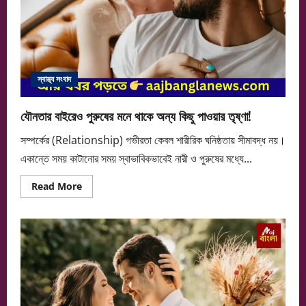
স্বাস্থ্য সংবাদ
যৌনতার বাইরেও পুরুষের মনে থাকে অন্য কিছু পাওয়ার তৃষ্ণা!
সম্পর্কের (Relationship) গভীরতা কেবল শারীরিক ঘনিষ্ঠতায় সীমাবদ্ধ নয়।
একান্তে সময় কাটানোর সময় স্বাভাবিকভাবেই নারী ও পুরুষের মধ্যে...
Read
Read More
more
about
যৌনতার
বাইরেও
পুরুষের
মনে
থাকে
অন্য
কিছু
পাওয়ার
তৃষ্ণা!