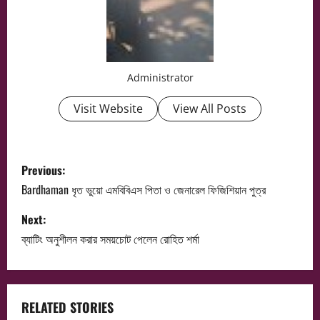
Administrator
Visit Website
View All Posts
P
Previous:
o
Bardhaman ধৃত ভুয়ো এমবিবিএস পিতা ও জেনারেল ফিজিশিয়ান পুত্র
s
Next:
ব্যাটিং অনুশীলন করার সময়চোট পেলেন রোহিত শর্মা
t
n
a
RELATED STORIES