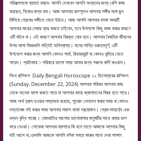
পরিকল্পনাকে ব্যাহত করবে- আপনি দেখবেন আপনি অন্যদের জন্য বেশি কাজ
করছেন, নিজের জন্য কম। আজ আপনার হৃদস্পন্দন আপনার সঙ্গীর সঙ্গে ছন্দ
মিলিয়ে প্রেমের সঙ্গীতে মেতে উঠবে। আজ আপনি আপনার ফাকা সময়টি
আপনার মায়ের সেবায় ব্যয় করতে চাইবেন, তবে উপলক্ষে কিছু কাজ করার কারণে
এটি ঘটবে না। এই কারণে আপনার বিরক্ত বোধ হবে। আপনার বৈবাহিক জীবনের
উপর আসা বিষয়গুলি সত্যিই অবিশ্বাস্য। মনের শান্তি গুরুত্বপূর্ণ; এটি
উপভোগ করার জন্য আপনি কোনও পার্ক, রিভারফ্রন্ট বা কোনও মন্দিরে যেতে
পারেন। প্রতিকার :- পরিবারে ভালো সময় আনার জন্য গরুকে বার্লি খাওয়ান।
সিংহ রাশিফল Daily Bengali Horoscope ২২ ডিসেম্বরের রাশিফল
(Sunday, December 22, 2024) আপনার পরিবার আপনার কাছ
থেকে অনেক আশা করতে পারে যা আপনার কাছে জ্বালাতনের বিষয় হতে পারে।
আজ অর্থ হ্রাস হওয়ার সম্ভাবনা রয়েছে, সুতরাং লেনদেন করার সময় বা কোনও
দস্তাবেজ সই করার সময় আপনার সজাগ থাকা প্রয়োজন। প্রেম-সাহচর্য্য এবং
বন্ধন বৃদ্ধি পাচ্ছে। মোমবাতির আলোয় ভালোবাসার মানুষটির সাথে খাবার ভাগ
করে নেওয়া। লোকেরা আপনার ব্যাপারে কি বলে তাতে আজকে আপনার কিছু
যাই আসে না.এমনকি আজকে আপনি ফাঁকা সময়ে কারুর সাথে দেখা সাক্ষাৎ