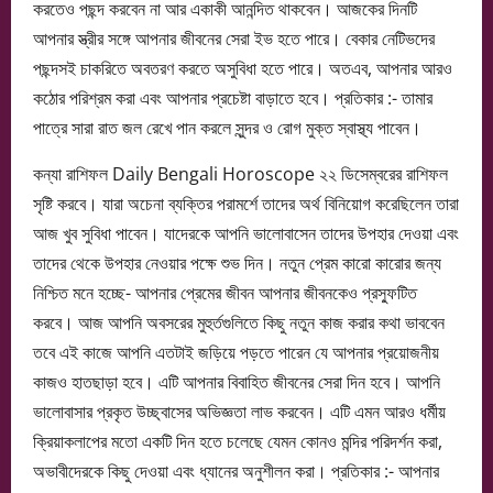
করতেও পছন্দ করবেন না আর একাকী আনন্দিত থাকবেন। আজকের দিনটি
আপনার স্ত্রীর সঙ্গে আপনার জীবনের সেরা ইভ হতে পারে। বেকার নেটিভদের
পছন্দসই চাকরিতে অবতরণ করতে অসুবিধা হতে পারে। অতএব, আপনার আরও
কঠোর পরিশ্রম করা এবং আপনার প্রচেষ্টা বাড়াতে হবে। প্রতিকার :- তামার
পাত্রে সারা রাত জল রেখে পান করলে সুন্দর ও রোগ মুক্ত স্বাস্থ্য পাবেন।
কন্যা রাশিফল Daily Bengali Horoscope ২২ ডিসেম্বরের রাশিফল
সৃষ্টি করবে। যারা অচেনা ব্যক্তির পরামর্শে তাদের অর্থ বিনিয়োগ করেছিলেন তারা
আজ খুব সুবিধা পাবেন। যাদেরকে আপনি ভালোবাসেন তাদের উপহার দেওয়া এবং
তাদের থেকে উপহার নেওয়ার পক্ষে শুভ দিন। নতুন প্রেম কারো কারোর জন্য
নিশ্চিত মনে হচ্ছে- আপনার প্রেমের জীবন আপনার জীবনকেও প্রস্ফুটিত
করবে। আজ আপনি অবসরের মুহুর্তগুলিতে কিছু নতুন কাজ করার কথা ভাববেন
তবে এই কাজে আপনি এতটাই জড়িয়ে পড়তে পারেন যে আপনার প্রয়োজনীয়
কাজও হাতছাড়া হবে। এটি আপনার বিবাহিত জীবনের সেরা দিন হবে। আপনি
ভালোবাসার প্রকৃত উচ্ছ্বাসের অভিজ্ঞতা লাভ করবেন। এটি এমন আরও ধর্মীয়
ক্রিয়াকলাপের মতো একটি দিন হতে চলেছে যেমন কোনও মন্দির পরিদর্শন করা,
অভাবীদেরকে কিছু দেওয়া এবং ধ্যানের অনুশীলন করা। প্রতিকার :- আপনার