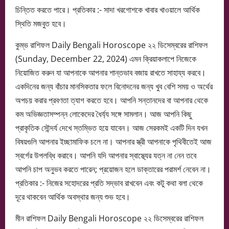
চিন্তিত করতে পারে। প্রতিকার :- সাদা খরগোশকে খাবার খাওয়ালে আর্থিক
স্থিতি মজবুত হবে।
কুম্ভ রাশিফল Daily Bengali Horoscope ২২ ডিসেম্বরের রাশিফল
(Sunday, December 22, 2024) এমন ক্রিয়াকলাপে নিজেকে
নিয়োজিত করুন যা আপনাকে আপনার শান্তভাব বজায় রাখতে সাহায্য করবে।
একদিনের জন্য বাঁচার মানসিকতার ফলে বিনোদনের জন্য খুব বেশি সময় ও অর্থের
অপচয় করার প্রবণতা ত্যাগ করতে হবে। আপনি সন্তানদের বা আপনার থেকে
কম অভিজ্ঞতাসম্পন্ন লোকেদের ধৈর্য্য সঙ্গে সামলান। আজ আপনি কিছু
প্রাকৃতিক সৌন্দর্য দেখে স্তম্ভিত হয়ে যাবেন। আজ সেরকমই একটি দিন যখন
বিষয়গুলি আপনার ইচ্ছামাফিক চলে না। আপনার স্ত্রী আপনাকে পৃথিবীতেই আজ
স্বর্গের উপলব্ধি করাবে। আপনি যদি আপনার স্বাস্থ্যের যত্ন না নেন তবে
আপনি চাপ অনুভব করতে পারেন; প্রয়োজন হলে ডাক্তারের পরামর্শ নেবেন না।
প্রতিকার :- নিজের সহোদরের প্রতি সদ্ভাব রাখবেন এবং কটু কথা বলা থেকে
দূরে থাকবেন আর্থিক অবস্থার জন্য শুভ হবে।
মীন রাশিফল Daily Bengali Horoscope ২২ ডিসেম্বরের রাশিফল