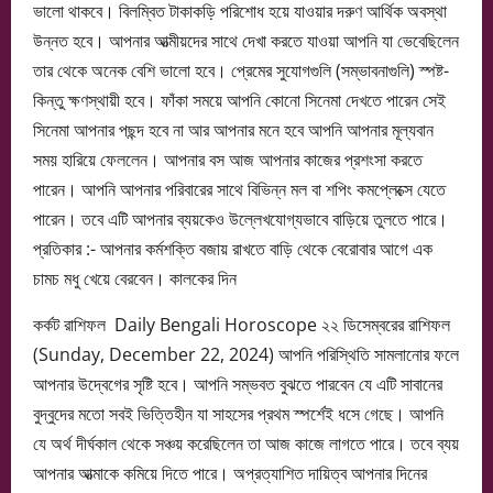
ভালো থাকবে। বিলম্বিত টাকাকড়ি পরিশোধ হয়ে যাওয়ার দরুণ আর্থিক অবস্থা
উন্নত হবে। আপনার আত্মীয়দের সাথে দেখা করতে যাওয়া আপনি যা ভেবেছিলেন
তার থেকে অনেক বেশি ভালো হবে। প্রেমের সুযোগগুলি (সম্ভাবনাগুলি) স্পষ্ট-
কিন্তু ক্ষণস্থায়ী হবে। ফাঁকা সময়ে আপনি কোনো সিনেমা দেখতে পারেন সেই
সিনেমা আপনার পছন্দ হবে না আর আপনার মনে হবে আপনি আপনার মূল্যবান
সময় হারিয়ে ফেললেন। আপনার বস আজ আপনার কাজের প্রশংসা করতে
পারেন। আপনি আপনার পরিবারের সাথে বিভিন্ন মল বা শপিং কমপ্লেক্সে যেতে
পারেন। তবে এটি আপনার ব্যয়কেও উল্লেখযোগ্যভাবে বাড়িয়ে তুলতে পারে।
প্রতিকার :- আপনার কর্মশক্তি বজায় রাখতে বাড়ি থেকে বেরোবার আগে এক
চামচ মধু খেয়ে বেরবেন। কালকের দিন
কর্কট রাশিফল Daily Bengali Horoscope ২২ ডিসেম্বরের রাশিফল
(Sunday, December 22, 2024) আপনি পরিস্থিতি সামলানোর ফলে
আপনার উদ্বেগের সৃষ্টি হবে। আপনি সম্ভবত বুঝতে পারবেন যে এটি সাবানের
বুদ্বুদের মতো সবই ভিত্তিহীন যা সাহসের প্রথম স্পর্শেই ধসে গেছে। আপনি
যে অর্থ দীর্ঘকাল থেকে সঞ্চয় করেছিলেন তা আজ কাজে লাগতে পারে। তবে ব্যয়
আপনার আত্মাকে কমিয়ে দিতে পারে। অপ্রত্যাশিত দায়িত্ব আপনার দিনের