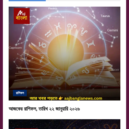
v
i
g
a
t
i
o
n
রাশিফল
আজকের রাশিফল, তারিখ ২২ জানুয়ারি ২০২৬