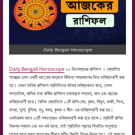
Daily Bengali Horoscope
Daily Bengali Horoscope
২২ ডিসেম্বরের রাশিফল । জ্যোতিষ
শাস্ত্রের এমন একটি ধরণ,যার মাধ্যমে বিভিন্ন সময়কালের নিয়ে ভবিষ্যৎবাণী করা
হয়। যেমন দৈনিক রাশিফল প্রতিদিনের ঘটনার ভবিষ্যকথন করে, তেমন
সাপ্তাহিক, মাসিক তথা বার্ষিক রাশিফল যথাক্রমে সপ্তাহ, মাস এবং বছরের
ভবিষ্যৎবাণী করে। বৈদিক জ্যোতিষে ১২টি রাশি-মেষ, বৃষভ, মিথুন, কর্কট, সিংহ,
কন্যা, তুলা, বৃশ্চিক, ধনু, মকর, কুম্ভ ও মীন- এর ভবিষ্যদ্বাণী করা হয়।
একইরকম ভাবে ২৩টি নক্ষত্রেরও ভবিষ্যদ্বাণী করা হয়ে থাকে। প্রতিটি রাশির
নিজস্ব স্বভাব এবং গুন-ধর্ম থাকে, তাই প্রতিদিন গ্রহের স্থিতির অনুসারে
তাদের সাথে যুক্ত জাতকের জীবনে ঘটিত স্থিতি ভিন্ন-ভিন্ন হয়। এই কারণের