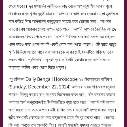
পেয়ে যাবেন। দূর সম্পর্কের আত্মীয়দের কাছ থেকে অপ্রত্যাশিত সংবাদ পুরো
পরিবারের জন্য খুশির মূহুর্ত আনবে। আপনাদের ভাগ করে নেওয়া ভালো মূহুর্তগুলি
মনে করিয়ে দিয়ে আপনাদের বন্ধুত্বকে সতেজ করে তোলার সময়। আপনার
রসালো বোধ আপনার শ্রেষ্ঠ সম্পদ হতে পারে। আপনি আপনার বৈবাহিক আনন্দে
আশ্চর্যজনক বিস্ময় পেতে পারেন। আপনি দীর্ঘসময় ধরে কথা বলতে চেয়েছিলেন
এমন কারও কাছ থেকে আপনি একটি ফোন কল পেতে পারেন। এটি হয়ত প্রচুর
স্মৃতি ফিরিয়ে আনতে পারে এবং আপনাকে আবার সেই সময়টিতে পরিবহন বোধ
করতে পারে। প্রতিকার :- সুস্বাস্থের অধিকারী হওয়ার জন্য আপনি মদ ও
অন্যান্য আমিষ খাবার থেকে বিরত থাকুন।
ধনু রাশিফল Daily Bengali Horoscope ২২ ডিসেম্বরের রাশিফল
(Sunday, December 22, 2024) আপনার মধ্যে শক্তির প্রাচুর্যতা
থাকবে- কিন্তু কাজের চাপ আপনার বিরক্তের কারণ হবে। চাঁদ বসানোর কারণে
আপনার অর্থ অপ্রয়োজনীয় জিনিসগুলিতে ব্যয় হতে পারে। আপনি যদি সম্পদ
জমা করতে চান, তবে আপনার স্ত্রী বা পিতামাতার সাথে এটি সম্পর্কে কথা বলুন।
স্ত্রীর সম্পর্কের ক্ষেত্রে আপনার হস্তক্ষেপ তাকে ক্ষিপ্র করতে পারে। মেজাজ
নষ্ট করা এড়াতে তার অনুমতি নিন। আপনি সহজেই সমস্যা এড়াতে পারবেন।