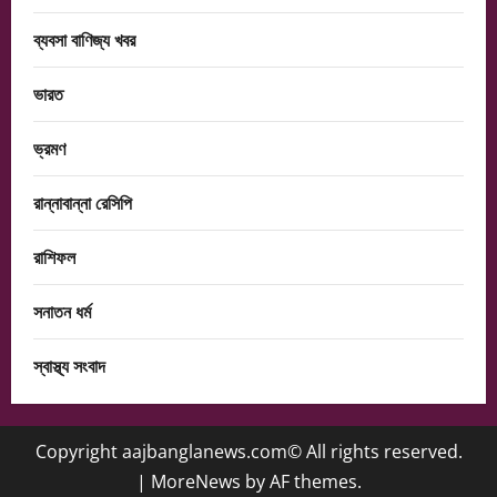
ব্যবসা বাণিজ্য খবর
ভারত
ভ্রমণ
রান্নাবান্না রেসিপি
রাশিফল
সনাতন ধর্ম
স্বাস্থ্য সংবাদ
Copyright aajbanglanews.com© All rights reserved.
|
MoreNews
by AF themes.