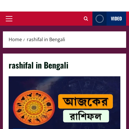
Skip
to
VIDEO
content
Primary
Menu
Home
rashifal in Bengali
rashifal in Bengali