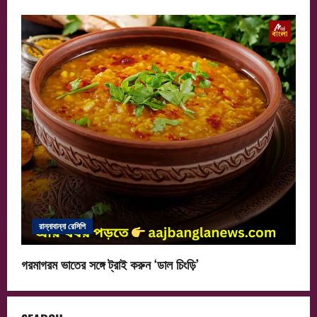
রান্নাবান্না রেসিপি
গরমাগরম ভাতের সঙ্গে ট্রাই করুন ‘ডাল চিংড়ি’