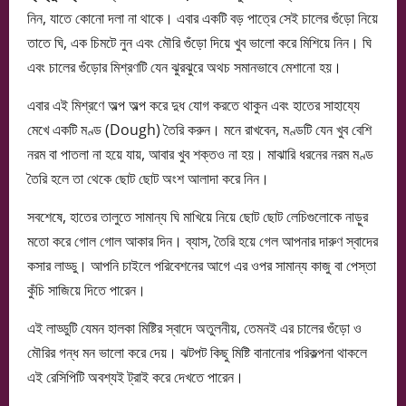
নিন, যাতে কোনো দলা না থাকে। এবার একটি বড় পাত্রে সেই চালের গুঁড়ো নিয়ে
তাতে ঘি, এক চিমটে নুন এবং মৌরি গুঁড়ো দিয়ে খুব ভালো করে মিশিয়ে নিন। ঘি
এবং চালের গুঁড়োর মিশ্রণটি যেন ঝুরঝুরে অথচ সমানভাবে মেশানো হয়।
এবার এই মিশ্রণে অল্প অল্প করে দুধ যোগ করতে থাকুন এবং হাতের সাহায্যে
মেখে একটি মণ্ড (Dough) তৈরি করুন। মনে রাখবেন, মণ্ডটি যেন খুব বেশি
নরম বা পাতলা না হয়ে যায়, আবার খুব শক্তও না হয়। মাঝারি ধরনের নরম মণ্ড
তৈরি হলে তা থেকে ছোট ছোট অংশ আলাদা করে নিন।
সবশেষে, হাতের তালুতে সামান্য ঘি মাখিয়ে নিয়ে ছোট ছোট লেচিগুলোকে নাড়ুর
মতো করে গোল গোল আকার দিন। ব্যাস, তৈরি হয়ে গেল আপনার দারুণ স্বাদের
কসার লাড্ডু। আপনি চাইলে পরিবেশনের আগে এর ওপর সামান্য কাজু বা পেস্তা
কুঁচি সাজিয়ে দিতে পারেন।
এই লাড্ডুটি যেমন হালকা মিষ্টির স্বাদে অতুলনীয়, তেমনই এর চালের গুঁড়ো ও
মৌরির গন্ধ মন ভালো করে দেয়। ঝটপট কিছু মিষ্টি বানানোর পরিকল্পনা থাকলে
এই রেসিপিটি অবশ্যই ট্রাই করে দেখতে পারেন।