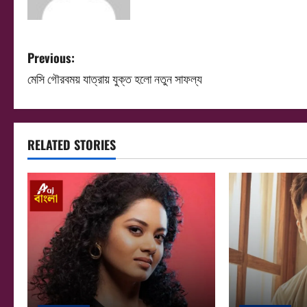
P
Previous:
মেসি গৌরবময় যাত্রায় যুক্ত হলো নতুন সাফল্য
o
s
t
RELATED STORIES
n
a
v
i
g