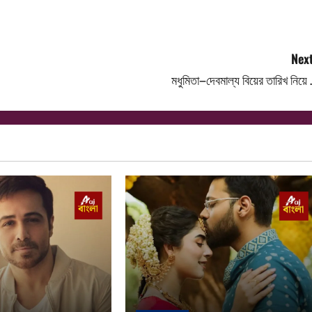
Next
মধুমিতা–দেবমাল্য বিয়ের তারিখ নিয়ে