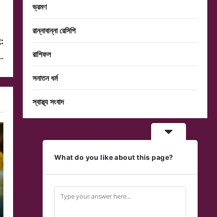
ভ্রমণ
রান্নাবান্না রেসিপি
:
রাশিফল
 …
সনাতন ধর্ম
স্বাস্থ্য সংবাদ
What do you like about this page?