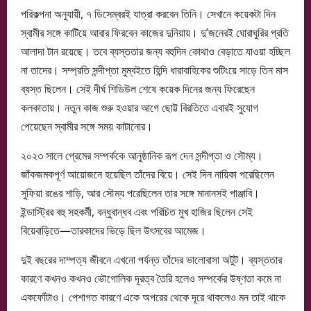
পরিকল্পনা অনুযায়ী, ৭ ডিসেম্বরই যাত্রা করবেন তিনি। সেখানে কয়েকটা দিন
স্বামীর সঙ্গে কাটিয়ে আবার ফিরবেন কাজের দুনিয়ায়। দু’জনেরই ঘোরাঘুরির প্রতি
আলাদা টান রয়েছে। তবে ব্যস্ততার জন্য বহুদিন কোথাও বেড়াতে যাওয়া হচ্ছিল
না তাদের। সম্প্রতি সন্দীপ্তা মুম্বইতে হিন্দি ধারাবাহিকের শুটিংয়ে সাড়ে তিন মাস
ব্যস্ত ছিলেন। সেই দীর্ঘ শিডিউল শেষে কয়েক দিনের জন্য ফিরেছেন
কলকাতায়। নতুন কাজ শুরু হওয়ার আগে ছোট্ট বিরতিতে এবারই সুযোগ
পেয়েছেন স্বামীর সঙ্গে সময় কাটানোর।
২০২৩ সালে প্রেমের সম্পর্ককে আনুষ্ঠানিক রূপ দেন সন্দীপ্তা ও সৌম্য।
জাঁকজমকপূর্ণ আয়োজনে হয়েছিল তাঁদের বিয়ে। সেই দিন নায়িকা পরেছিলেন
সুফিয়া রঙের শাড়ি, আর সৌম্য পরেছিলেন তার সঙ্গে মানানসই পাঞ্জাবি।
ইন্ডাস্ট্রির বহু সহকর্মী, বন্ধুবান্ধব এবং পরিচিত মুখ হাজির ছিলেন সেই
বিয়েবাড়িতে—তারকাদের ভিড়ে ছিল উৎসবের আমেজ।
দুই বছরের দাম্পত্য জীবনে এখনো পর্যন্ত তাঁদের ভালোবাসা অটুট। ব্যস্ততার
কারণে কখনও কখনও ভৌগোলিক দূরত্ব তৈরি হলেও সম্পর্কের উষ্ণতা কমে না
একফোঁটাও। পেশাগত কারণে একে অপরের থেকে দূরে থাকলেও মন তাই থাকে