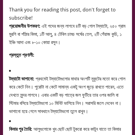
Thank you for reading this post, don't forget to
subscribe!
প্রয়োজনীয় উপকরণ:
এই পদের জন্য লাগবে ৪টি বড় গোল টম্যাটো, ২৫০ গ্রাম
মুরগি বা পাঁঠার কিমা, ১টি আলু, ৪ টেবিল চামচ সর্ষের তেল, ২টি পেঁয়াজ কুচি, ১
ইঞ্চি আদা এবং ৮-১০ কোয়া রসুন।
প্রস্তুত প্রণালী:
টম্যাটো ভাপানো:
প্রথমেই টম্যাটোগুলোর মাথার অংশটি মুকুটের মতো করে গোল
করে কেটে নিন। পুরোটা না কেটে সামান্য একটু অংশ জুড়ে রাখতে পারেন, এতে
দেখতে সুন্দর লাগবে। এবার একটি বড় পাত্রে জল ফুটিয়ে তার ওপর জালি বা
স্টিমার বসিয়ে টম্যাটোগুলো ১০ মিনিট ভাপিয়ে নিন। সরাসরি জলে দেবেন না।
ভাপানো হয়ে গেলে সাবধানে টম্যাটোগুলো তুলে রাখুন।
কিমার পুর তৈরি:
আলুগুলোকে খুব ছোট ছোট টুকরো করে কাটুন যাতে তা কিমার