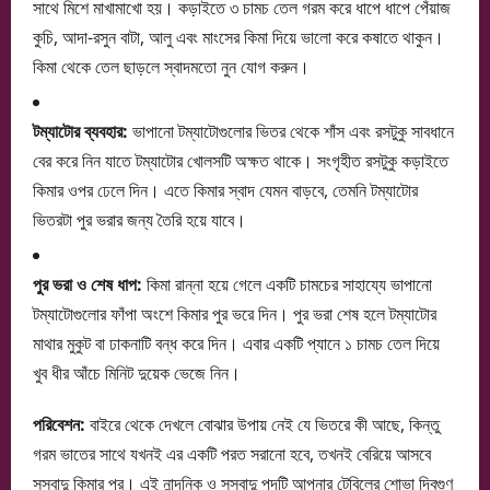
সাথে মিশে মাখামাখো হয়। কড়াইতে ৩ চামচ তেল গরম করে ধাপে ধাপে পেঁয়াজ
কুচি, আদা-রসুন বাটা, আলু এবং মাংসের কিমা দিয়ে ভালো করে কষাতে থাকুন।
কিমা থেকে তেল ছাড়লে স্বাদমতো নুন যোগ করুন।
টম্যাটোর ব্যবহার:
ভাপানো টম্যাটোগুলোর ভিতর থেকে শাঁস এবং রসটুকু সাবধানে
বের করে নিন যাতে টম্যাটোর খোলসটি অক্ষত থাকে। সংগৃহীত রসটুকু কড়াইতে
কিমার ওপর ঢেলে দিন। এতে কিমার স্বাদ যেমন বাড়বে, তেমনি টম্যাটোর
ভিতরটা পুর ভরার জন্য তৈরি হয়ে যাবে।
পুর ভরা ও শেষ ধাপ:
কিমা রান্না হয়ে গেলে একটি চামচের সাহায্যে ভাপানো
টম্যাটোগুলোর ফাঁপা অংশে কিমার পুর ভরে দিন। পুর ভরা শেষ হলে টম্যাটোর
মাথার মুকুট বা ঢাকনাটি বন্ধ করে দিন। এবার একটি প্যানে ১ চামচ তেল দিয়ে
খুব ধীর আঁচে মিনিট দুয়েক ভেজে নিন।
পরিবেশন:
বাইরে থেকে দেখলে বোঝার উপায় নেই যে ভিতরে কী আছে, কিন্তু
গরম ভাতের সাথে যখনই এর একটি পরত সরানো হবে, তখনই বেরিয়ে আসবে
সুস্বাদু কিমার পুর। এই নান্দনিক ও সুস্বাদু পদটি আপনার টেবিলের শোভা দ্বিগুণ