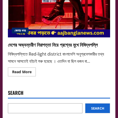
জেলার খবর
দেশের অভ্যন্তরীণ নিরাপত্তা নিয়ে প্রশ্নের মুখে নিষিদ্ধপল্লি
নিষিদ্ধপল্লিতে Red-light district বাংলাদেশি অনুপ্রবেশকারীর তথ্য
সামনে আসতেই হইচই শুরু হয়েছে । এতদিন যা ছিল গুজব বা...
Read
Read More
more
about
দেশের
অভ্যন্তরীণ
নিরাপত্তা
SEARCH
নিয়ে
প্রশ্নের
মুখে
নিষিদ্ধপল্লি
SEARCH