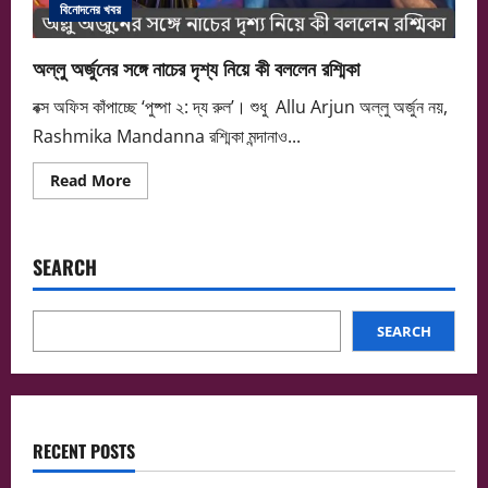
বিনোদনের খবর
অল্লু অর্জুনের সঙ্গে নাচের দৃশ্য নিয়ে কী বললেন রশ্মিকা
বক্স অফিস কাঁপাচ্ছে ‘পুষ্পা ২: দ্য রুল’। শুধু Allu Arjun অল্লু অর্জুন নয়,
Rashmika Mandanna রশ্মিকা মন্দানাও...
Read
Read More
more
about
অল্লু
অর্জুনের
সঙ্গে
SEARCH
নাচের
দৃশ্য
নিয়ে
কী
বললেন
SEARCH
রশ্মিকা
RECENT POSTS