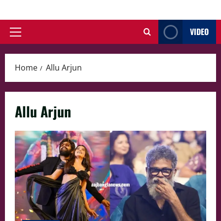
Skip
to
VIDEO
content
Primary
Menu
Home
Allu Arjun
Allu Arjun