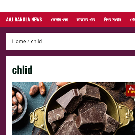
Skip
to
AAJ BANGLA NEWS
জেলার খবর
ভারতের খবর
বিশ্ব সংবাদ
খে
content
Home
chlid
chlid