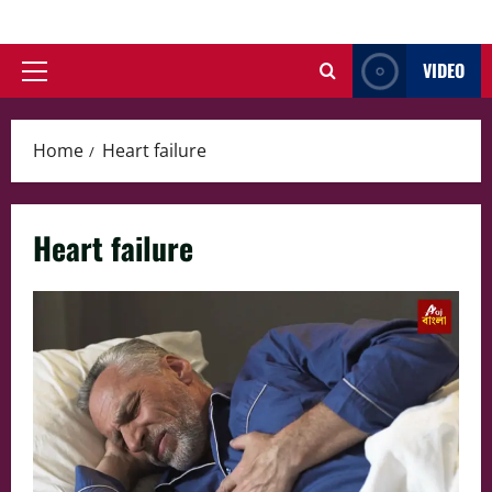
Skip
to
VIDEO
content
Primary
Menu
Home
Heart failure
Heart failure