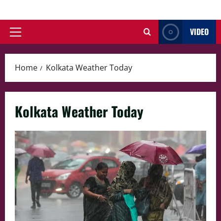
Skip
to
VIDEO
content
Primary
Menu
Home
Kolkata Weather Today
Kolkata Weather Today