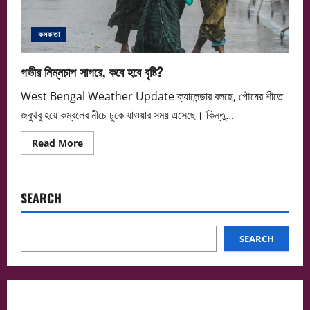
কলকাতা
গভীর নিম্নচাপ সাগরে, কবে হবে বৃষ্টি?
West Bengal Weather Update ক্যালেন্ডার বলছে, পৌষের শীতে
জবুথবু হয়ে কম্বলের নীচে ঢুকে যাওয়ার সময় এসেছে। কিন্তু...
Read
Read More
more
about
গভীর
নিম্নচাপ
সাগরে,
SEARCH
কবে
হবে
বৃষ্টি?
SEARCH