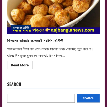
রান্নাবান্না রেসিপি
বিকেলের আড্ডায় জমজমাট সয়াবিন রেসিপি!
আজকালকার শিশুরা কম তেল-মশলার সাধারণ খাবার একদমই পছন্দ করে না।
তাদের টান মূলত মুখরোচক পকোড়া, চিপস কিংবা...
Read
Read More
more
about
বিকেলের
আড্ডায়
জমজমাট
SEARCH
সয়াবিন
রেসিপি!
SEARCH