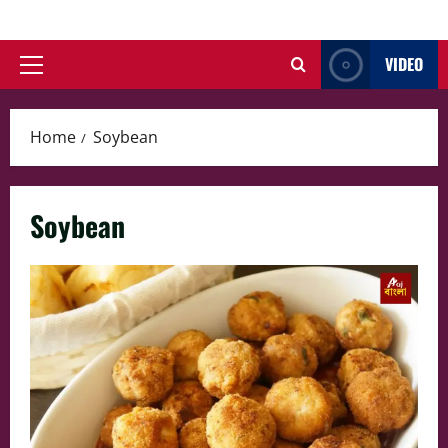
Skip
to
VIDEO
content
Primary
Menu
Home
Soybean
Soybean