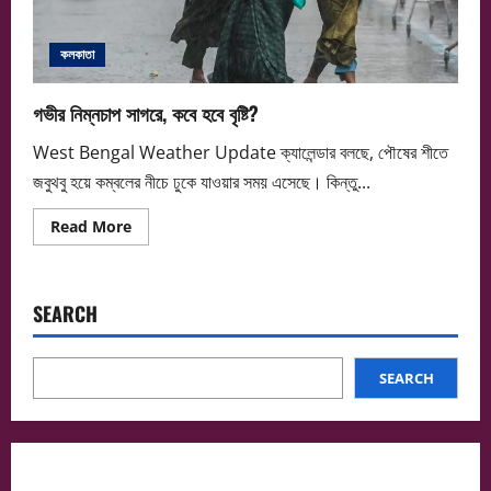
কলকাতা
গভীর নিম্নচাপ সাগরে, কবে হবে বৃষ্টি?
West Bengal Weather Update ক্যালেন্ডার বলছে, পৌষের শীতে
জবুথবু হয়ে কম্বলের নীচে ঢুকে যাওয়ার সময় এসেছে। কিন্তু...
Read
Read More
more
about
গভীর
নিম্নচাপ
সাগরে,
SEARCH
কবে
হবে
বৃষ্টি?
SEARCH