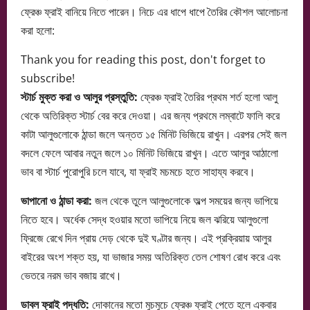
ফ্রেঞ্চ ফ্রাই বানিয়ে নিতে পারেন। নিচে এর ধাপে ধাপে তৈরির কৌশল আলোচনা
করা হলো:
Thank you for reading this post, don't forget to
subscribe!
স্টার্চ মুক্ত করা ও আলুর প্রস্তুতি:
ফ্রেঞ্চ ফ্রাই তৈরির প্রথম শর্ত হলো আলু
থেকে অতিরিক্ত স্টার্চ বের করে দেওয়া। এর জন্য প্রথমে লম্বাটে ফালি করে
কাটা আলুগুলোকে ঠান্ডা জলে অন্তত ১৫ মিনিট ভিজিয়ে রাখুন। এরপর সেই জল
বদলে ফেলে আবার নতুন জলে ১০ মিনিট ভিজিয়ে রাখুন। এতে আলুর আঠালো
ভাব বা স্টার্চ পুরোপুরি চলে যাবে, যা ফ্রাই মচমচে হতে সাহায্য করবে।
ভাপানো ও ঠান্ডা করা:
জল থেকে তুলে আলুগুলোকে অল্প সময়ের জন্য ভাপিয়ে
নিতে হবে। অর্ধেক সেদ্ধ হওয়ার মতো ভাপিয়ে নিয়ে জল ঝরিয়ে আলুগুলো
ফ্রিজে রেখে দিন প্রায় দেড় থেকে দুই ঘণ্টার জন্য। এই প্রক্রিয়ায় আলুর
বাইরের অংশ শক্ত হয়, যা ভাজার সময় অতিরিক্ত তেল শোষণ রোধ করে এবং
ভেতরে নরম ভাব বজায় রাখে।
ডাবল ফ্রাই পদ্ধতি:
দোকানের মতো মুচমুচে ফ্রেঞ্চ ফ্রাই পেতে হলে একবার