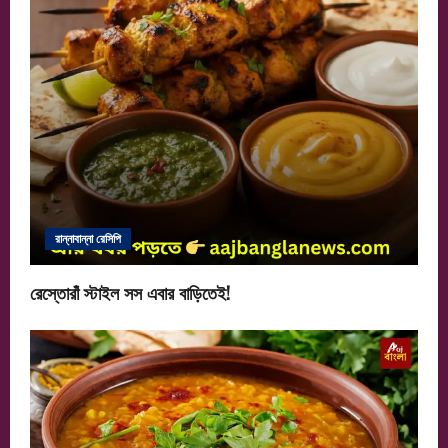
রান্নাবান্না রেসিপি
রেস্তোরাঁ স্টাইল সস এবার বাড়িতেই!