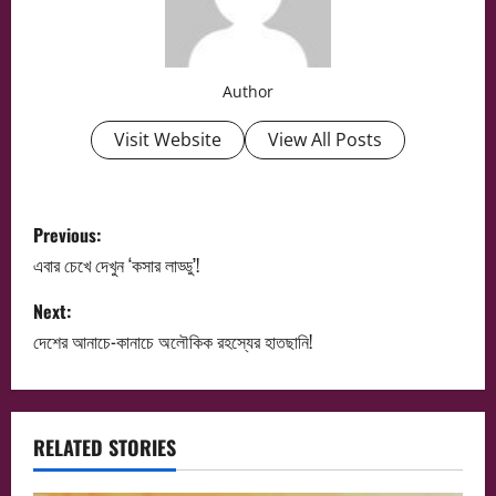
Author
Visit Website
View All Posts
P
Previous:
o
এবার চেখে দেখুন ‘কসার লাড্ডু’!
s
Next:
দেশের আনাচে-কানাচে অলৌকিক রহস্যের হাতছানি!
t
n
a
RELATED STORIES