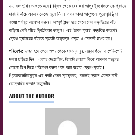
নয়, বরং দু’বার ভাজতে হবে। ফ্রিজ থেকে বের করা আলুর টুকরোগুলোকে প্রথমে
মাঝারি আঁচে একবার ভেজে তুলে নিন। এবার ভাজা আলুগুলো পুরোপুরি ঠান্ডা
হওয়া পর্যন্ত অপেক্ষা করুন। সম্পূর্ণ ঠান্ডা হয়ে গেলে ফের কড়াইয়ের আঁচ
বাড়িয়ে বেশি আঁচে দ্বিতীয়বার ভাজুন। এই ‘ডাবল ফ্রাই’ পদ্ধতির কারণেই
ফ্রেঞ্চ ফ্রাইয়ের বাইরের স্তরটি অত্যন্ত খাস্তা ও সোনালী রঙের হয়।
পরিবেশন:
ভাজা হয়ে গেলে ওপর থেকে সামান্য নুন, লঙ্কা গুঁড়ো বা পেরি-পেরি
মশলা ছড়িয়ে দিন। এরপর মেয়োনিজ, টমেটো কেচাপ কিংবা আপনার পছন্দের
কোনো ডিপ দিয়ে পরিবেশন করুন গরম গরম ঘরোয়া ফ্রেঞ্চ ফ্রাই।
প্রিজারভেটিভমুক্ত এই পদটি যেমন স্বাস্থ্যকর, তেমনই স্বাদে একদম নামী
রেস্তোরাঁর মতোই অতুলনীয়।
ABOUT THE AUTHOR