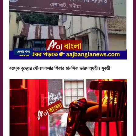
জেলার খবর
বয়স্ক বৃদ্ধের যৌনলালসার শিকার মানসিক ভারসাম্যহীন যুবতী