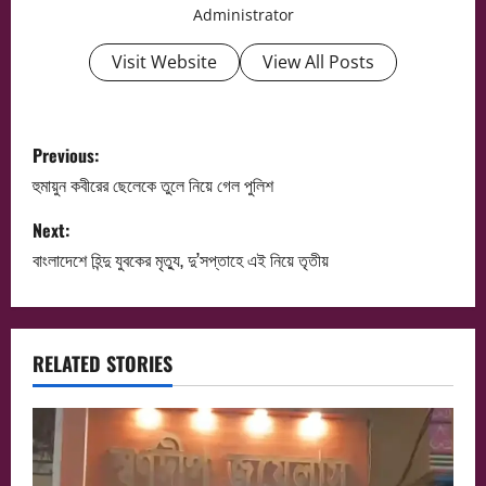
Administrator
Visit Website
View All Posts
P
Previous:
o
হুমায়ুন কবীরের ছেলেকে তুলে নিয়ে গেল পুলিশ
s
Next:
বাংলাদেশে হিন্দু যুবকের মৃত্যু, দু’সপ্তাহে এই নিয়ে তৃতীয়
t
n
a
RELATED STORIES
v
i