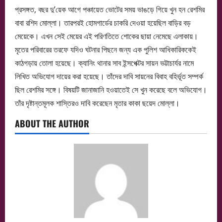
প্রসঙ্গত, বছর দু’য়েক আগে পঞ্চায়েত ভোটের সময় ভাঙড়ে গিয়ে খুন হন রেশমির
বাবা রশিদ মোল্লা। তারপরই হোমগার্ডের চাকরি দেওয়া হয়েছিল বাড়ির বড়
মেয়েকে। এখন সেই মেয়ের এই পরিণতিতে শোকের ছায়া নেমেছে এলাকায়।
মৃতের পরিবারের তরফে যদিও ঘটনার পিছনে জন্য এক পুলিশ আধিকারিককেই
কাঠগড়ায় তোলা হয়েছে। ক্যানিং থানার সাব ইন্সপেক্টর সায়ন ভট্টাচার্যর নামে
লিখিত অভিযোগ দায়ের করা হয়েছে। তাঁদের দাবি সায়নের বিবাহ বহির্ভূত সম্পর্ক
ছিল রেশমির সঙ্গে। বিষয়টি জানাজানি হওয়াতেই সে খুন করেছে বলে অভিযোগ।
তাঁর দৃষ্টান্তমূলক শাস্তিরও দাবি করেছেন মৃতার কাকা ছয়েদ মোল্লা।
ABOUT THE AUTHOR