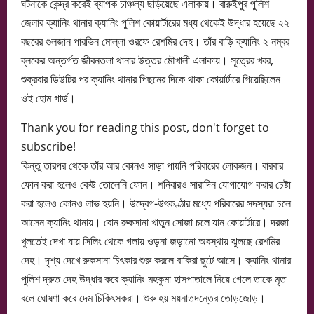
ঘটনাকে কেন্দ্র করেই ব্যাপক চাঞ্চল্য ছড়িয়েছে এলাকায়। বারুইপুর পুলিশ
জেলার ক্যানিং থানার ক্যানিং পুলিশ কোয়ার্টারের মধ্য থেকেই উদ্ধার হয়েছে ২২
বছরের গুলজান পারভিন মোল্লা ওরফে রেশমির দেহ। তাঁর বাড়ি ক্যানিং ২ নম্বর
ব্লকের অন্তর্গত জীবনতলা থানার উত্তর মৌখালী এলাকায়। সূত্রের খবর,
শুক্রবার ডিউটির পর ক্যানিং থানার পিছনের দিকে থাকা কোয়ার্টারে গিয়েছিলেন
ওই হোম গার্ড।
Thank you for reading this post, don't forget to
subscribe!
কিন্তু তারপর থেকে তাঁর আর কোনও সাড়া পায়নি পরিবারের লোকজন। বারবার
ফোন করা হলেও কেউ তোলেনি ফোন। শনিবারও সারাদিন যোগাযোগ করার চেষ্টা
করা হলেও কোনও লাভ হয়নি। উদ্বেগ-উৎকণ্ঠার মধ্যে পরিবারের সদস্যরা চলে
আসেন ক্যানিং থানায়। বোন রুকসানা খাতুন সোজা চলে যান কোয়ার্টারে। দরজা
খুলতেই দেখা যায় সিলিং থেকে গলায় ওড়না জড়ানো অবস্থায় ঝুলছে রেশমির
দেহ। দৃশ্য দেখে রুকসানা চিৎকার শুরু করলে বাকিরা ছুটে আসে। ক্যানিং থানার
পুলিশ দ্রুত দেহ উদ্ধার করে ক্যানিং মহকুমা হাসপাতালে নিয়ে গেলে তাকে মৃত
বলে ঘোষণা করে দেম চিকিৎসকরা। শুরু হয় ময়নাতদন্তের তোড়জোড়।