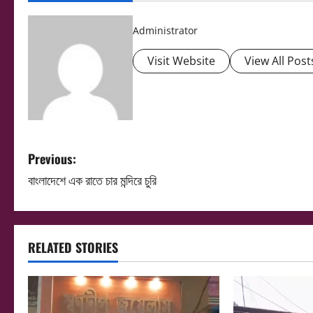
Administrator
Visit Website
View All Post
P
Previous:
বাংলাদেশে এক রাতে চার মন্দিরে চুরি
o
s
t
RELATED STORIES
n
a