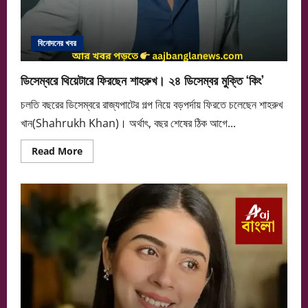
বিনোদনের খবর
ডিসেম্বরে থিয়েটারে ফিরছেন শাহরুখ। ২৪ ডিসেম্বর মুক্তি ‘কিং’
চলতি বছরের ডিসেম্বরে রাজ্যপাটের গল্প নিয়ে বড়পর্দায় ফিরতে চলেছেন শাহরুখ
খান(Shahrukh Khan)। অর্থাৎ, বছর শেষের ঠিক আগে...
Read
Read More
more
about
ডিসেম্বরে
থিয়েটারে
ফিরছেন
শাহরুখ।
২৪
ডিসেম্বর
মুক্তি
‘কিং’