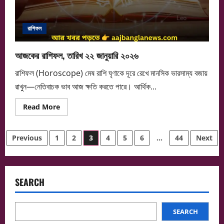
রাশিফল
আজকের রাশিফল, তারিখ ২২ জানুয়ারি ২০২৬
রাশিফল (Horoscope) মেষ রাশি ঘৃণাকে দূরে রেখে মানসিক ভারসাম্য বজায়
রাখুন—নেতিবাচক ভাব আজ ক্ষতি করতে পারে। আর্থিক...
Read
Read More
more
about
আজকের
Posts
রাশিফল,
Previous
1
2
3
4
5
6
…
44
Next
তারিখ
২২
pagination
জানুয়ারি
২০২৬
SEARCH
SEARCH