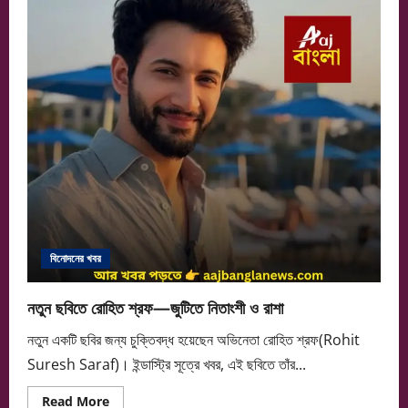
মামলায়
হাইকোর্টের
অন্তর্বর্তী
স্বস্তি
বিনোদনের খবর
নতুন ছবিতে রোহিত শ্রফ—জুটিতে নিতাংশী ও রাশা
নতুন একটি ছবির জন্য চুক্তিবদ্ধ হয়েছেন অভিনেতা রোহিত শ্রফ(Rohit
Suresh Saraf)। ইন্ডাস্ট্রি সূত্রে খবর, এই ছবিতে তাঁর...
Read
Read More