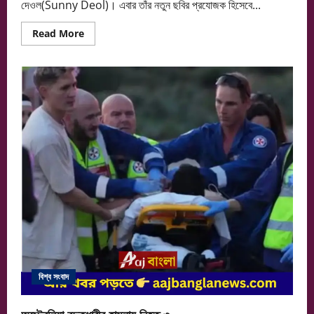
দেওল(Sunny Deol)। এবার তাঁর নতুন ছবির প্রযোজক হিসেবে...
Read
Read More
more
about
বর্ডার
২’-
এর
পর
ফের
অ্যাকশন
ছবিতে
ফিরছেন
সানি
দেওল
বিশ্ব সংবাদ
অস্ট্রেলিয়া বন্দুকধারীর হামলায় নিহত ৩