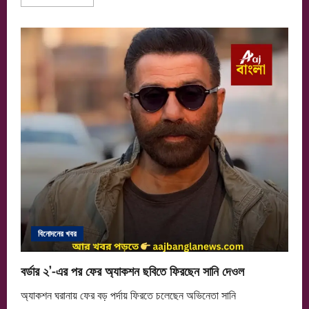
more
about
নতুন
ছবিতে
রোহিত
শ্রফ
—
জুটিতে
নিতাংশী
ও
রাশা
বিনোদনের খবর
বর্ডার ২’-এর পর ফের অ্যাকশন ছবিতে ফিরছেন সানি দেওল
অ্যাকশন ঘরানায় ফের বড় পর্দায় ফিরতে চলেছেন অভিনেতা সানি