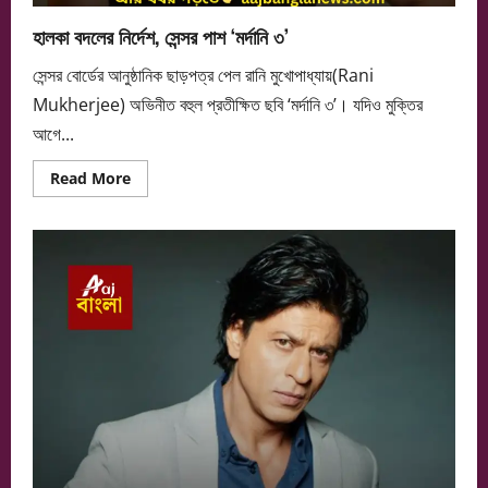
হালকা বদলের নির্দেশ, সেন্সর পাশ ‘মর্দানি ৩’
সেন্সর বোর্ডের আনুষ্ঠানিক ছাড়পত্র পেল রানি মুখোপাধ্যায়(Rani
Mukherjee) অভিনীত বহুল প্রতীক্ষিত ছবি ‘মর্দানি ৩’। যদিও মুক্তির
আগে...
Read
Read More
more
about
হালকা
বদলের
নির্দেশ,
সেন্সর
পাশ
‘মর্দানি
৩’