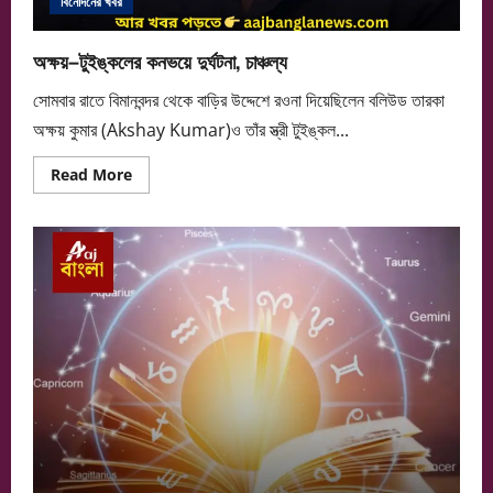
বিনোদনের খবর
অক্ষয়–টুইঙ্কলের কনভয়ে দুর্ঘটনা, চাঞ্চল্য
সোমবার রাতে বিমানবন্দর থেকে বাড়ির উদ্দেশে রওনা দিয়েছিলেন বলিউড তারকা
অক্ষয় কুমার (Akshay Kumar)ও তাঁর স্ত্রী টুইঙ্কল...
Read
Read More
more
about
অক্ষয়–
টুইঙ্কলের
কনভয়ে
দুর্ঘটনা,
চাঞ্চল্য