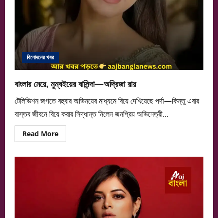
বিনোদনের খবর
বাংলার মেয়ে, মুম্বইয়ের বাসিন্দা—অদ্রিজা রায়
টেলিভিশন জগতে বহুবার অভিনয়ের মাধ্যমে বিয়ে দেখিয়েছে পর্দা—কিন্তু এবার
বাস্তব জীবনে বিয়ে করার সিদ্ধান্ত নিলেন জনপ্রিয় অভিনেত্রী...
Read
Read More
more
about
বাংলার
মেয়ে,
মুম্বইয়ের
বাসিন্দা
—
অদ্রিজা
রায়