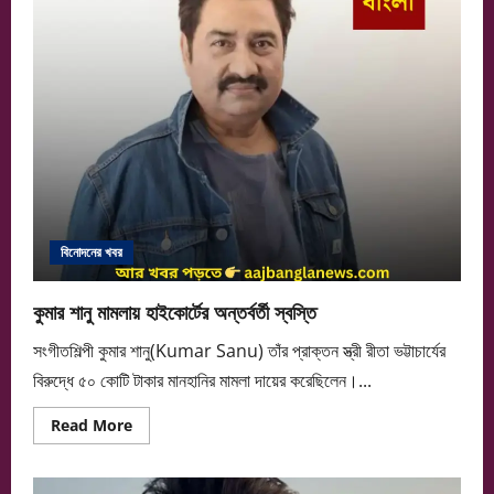
মধুমিতার
বিয়ে
বিনোদনের খবর
কুমার শানু মামলায় হাইকোর্টের অন্তর্বর্তী স্বস্তি
সংগীতশিল্পী কুমার শানু(Kumar Sanu) তাঁর প্রাক্তন স্ত্রী রীতা ভট্টাচার্যের
বিরুদ্ধে ৫০ কোটি টাকার মানহানির মামলা দায়ের করেছিলেন।...
Read
Read More
more
about
কুমার
শানু