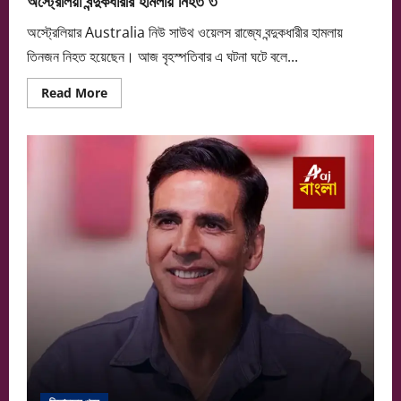
অস্ট্রেলিয়ার Australia নিউ সাউথ ওয়েলস রাজ্যে বন্দুকধারীর হামলায়
তিনজন নিহত হয়েছেন। আজ বৃহস্পতিবার এ ঘটনা ঘটে বলে...
Read
Read More
more
about
অস্ট্রেলিয়া
বন্দুকধারীর
হামলায়
নিহত
৩