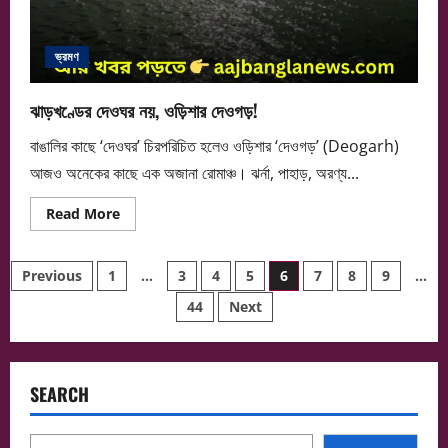
ভ্রমণ
ঝাড়খণ্ডের দেওঘর নয়, ওড়িশার দেওগড়!
বাঙালির কাছে ‘দেওঘর’ চিরপরিচিত হলেও ওড়িশার ‘দেওগড়’ (Deogarh)
আজও অনেকের কাছে এক অজানা রোমাঞ্চ। ঝর্না, পাহাড়, অরণ্য...
Read
Read More
more
about
ঝাড়খণ্ডের
Posts
দেওঘর
Previous
1
…
3
4
5
6
7
8
9
…
নয়,
ওড়িশার
44
Next
pagination
দেওগড়!
SEARCH