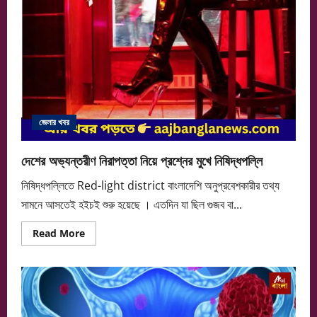
জেলার খবর
দেশের অভ্যন্তরীণ নিরাপত্তা নিয়ে প্রশ্নের মুখে নিষিদ্ধপল্লি
নিষিদ্ধপল্লিতে Red-light district বাংলাদেশি অনুপ্রবেশকারীর তথ্য
সামনে আসতেই হইচই শুরু হয়েছে । এতদিন যা ছিল গুজব বা...
Read
Read More
more
about
দেশের
অভ্যন্তরীণ
নিরাপত্তা
নিয়ে
প্রশ্নের
মুখে