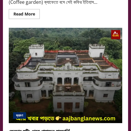
(Coffee garden) ক্যাফেতে বসে সেই কফির ইতিহাস...
Read
Read More
more
about
চায়ের
দেশে
কফির
বাগান!
ভ্রমণ
ফেলুদার শুটিং থেকে পাহাড়ের হাতছানি!