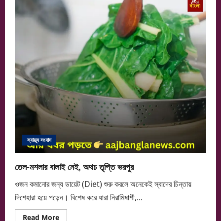
ঝুঁকি
কমাতে
বিশেষ
ভ্যাকসিন
স্বাস্থ্য সংবাদ
তেল-মশলার বালাই নেই, অথচ তৃপ্তি ভরপুর
ওজন কমানোর জন্য ডায়েট (Diet) শুরু করলে অনেকেই স্বাদের চিন্তায়
দিশেহারা হয়ে পড়েন। বিশেষ করে যারা নিরামিষাশী,...
Read
Read More