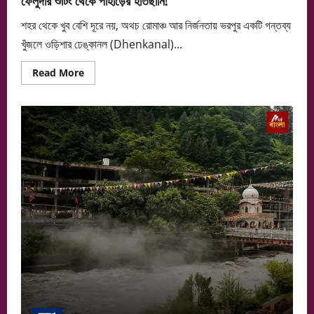
শহর থেকে খুব বেশি দূরে নয়, অথচ রোমাঞ্চ আর নির্জনতায় ভরপুর একটি গন্তব্য
খুঁজলে ওড়িশার ঢেঙ্কানল (Dhenkanal)...
Read
Read More
more
about
ফেলুদার
শুটিং
থেকে
পাহাড়ের
হাতছানি!