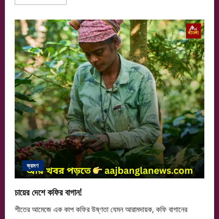
more
about
তেল-
মশলার
বালাই
নেই,
অথচ
তৃপ্তি
ভরপুর
ভ্রমণ
চায়ের দেশে কফির বাগান!
শীতের আমেজে এক কাপ কফির উষ্ণতা যেমন আরামদায়ক, কফি বাগানের