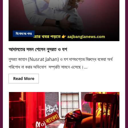
বিনোদনের খবর
আদালতের সমন পেলেন নুসরত ও যশ
নুসরত জাহান (Nusrat Jahan) ও যশ দাশগুপ্তের বিরুদ্ধে বকেয়া অর্থ
পরিশোধ না করার অভিযোগ সম্প্রতি সামনে এসেছে।...
Read
Read More
more
about
আদালতের
সমন
পেলেন
নুসরত
ও
যশ