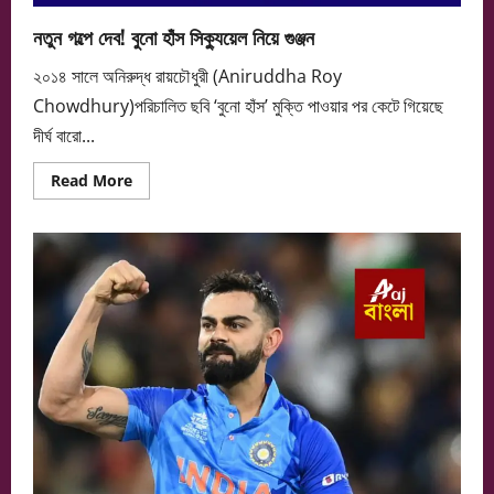
নতুন গল্পে দেব! বুনো হাঁস সিক্যুয়েল নিয়ে গুঞ্জন
২০১৪ সালে অনিরুদ্ধ রায়চৌধুরী (Aniruddha Roy
Chowdhury)পরিচালিত ছবি ‘বুনো হাঁস’ মুক্তি পাওয়ার পর কেটে গিয়েছে
দীর্ঘ বারো...
Read
Read More
more
about
নতুন
গল্পে
দেব!
বুনো
হাঁস
সিক্যুয়েল
নিয়ে
গুঞ্জন