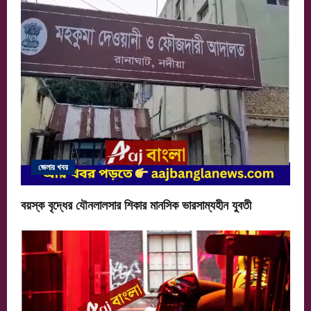
জেলার খবর
বয়স্ক বৃদ্ধের যৌনলালসার শিকার মানসিক ভারসাম্যহীন যুবতী