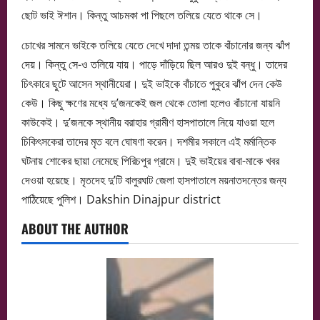
ছোট ভাই ঈশান। কিন্তু আচমকা পা পিছলে তলিয়ে যেতে থাকে সে।
চোখের সামনে ভাইকে তলিয়ে যেতে দেখে দাদা তন্ময় তাকে বাঁচানোর জন্য ঝাঁপ
দেয়। কিন্তু সে-ও তলিয়ে যায়। পাড়ে দাঁড়িয়ে ছিল আরও দুই বন্ধু। তাদের
চিৎকারে ছুটে আসেন স্থানীয়েরা। দুই ভাইকে বাঁচাতে পুকুরে ঝাঁপ দেন কেউ
কেউ। কিছু ক্ষণের মধ্যে দু’জনকেই জল থেকে তোলা হলেও বাঁচানো যায়নি
কাউকেই। দু’জনকে স্থানীয় বরাহার গ্রামীণ হাসপাতালে নিয়ে যাওয়া হলে
চিকিৎসকেরা তাদের মৃত বলে ঘোষণা করেন। দশমীর সকালে এই মর্মান্তিক
ঘটনায় শোকের ছায়া নেমেছে পিরিচপুর গ্রামে। দুই ভাইয়ের বাবা-মাকে খবর
দেওয়া হয়েছে। মৃতদেহ দু’টি বালুরঘাট জেলা হাসপাতালে ময়নাতদন্তের জন্য
পাঠিয়েছে পুলিশ। Dakshin Dinajpur district
ABOUT THE AUTHOR