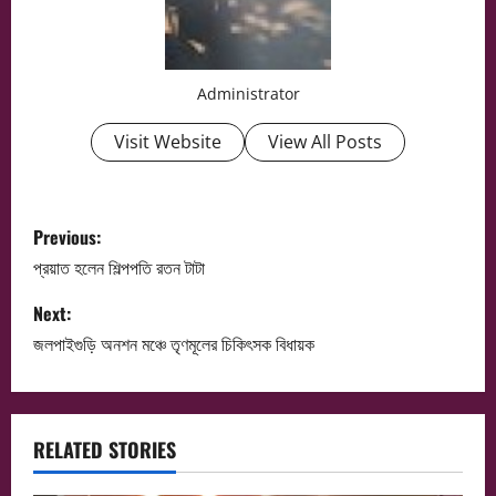
Administrator
Visit Website
View All Posts
P
Previous:
o
প্রয়াত হলেন শিল্পপতি রতন টাটা
s
Next:
জলপাইগুড়ি অনশন মঞ্চে তৃণমূলের চিকিৎসক বিধায়ক
t
n
a
RELATED STORIES