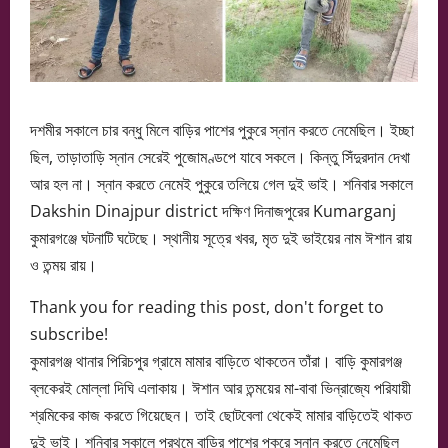
দশমীর সকালে চার বন্ধু মিলে বাড়ির পাশের পুকুরে স্নান করতে নেমেছিল। ইচ্ছা
ছিল, তাড়াতাড়ি স্নান সেরেই পুজোমণ্ডপে যাবে সকলে। কিন্তু সিঁদুরদান দেখা
আর হল না। স্নান করতে নেমেই পুকুরে তলিয়ে গেল দুই ভাই। শনিবার সকালে
Dakshin Dinajpur district দক্ষিণ দিনাজপুরের Kumarganj
কুমারগঞ্জে ঘটনাটি ঘটেছে। স্থানীয় সূত্রে খবর, মৃত দুই ভাইয়ের নাম ঈশান রায়
ও তন্ময় রায়।
Thank you for reading this post, don't forget to
subscribe!
কুমারগঞ্জ থানার পিরিচপুর গ্রামে মামার বাড়িতে থাকতেন তাঁরা। বাড়ি কুমারগঞ্জ
ব্লকেরই মোল্লা দিঘি এলাকায়। ঈশান আর তন্ময়ের মা-বাবা ভিন্‌রাজ্যে পরিযায়ী
শ্রমিকের কাজ করতে গিয়েছেন। তাই ছোটবেলা থেকেই মামার বাড়িতেই থাকত
দুই ভাই। শনিবার সকালে প্রথমে বাড়ির পাশের পুকুরে স্নান করতে নেমেছিল